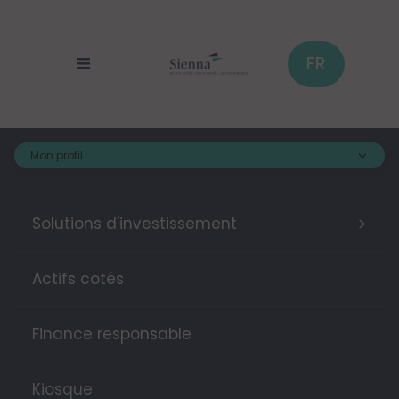
Panneau de gestion des cookies
Aller
au
contenu
principal
FR
Mon profil :
>
Solutions d'investissement
Actifs cotés
Finance responsable
Kiosque