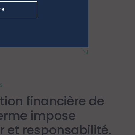
nel
s
tion financière de
terme impose
r et responsabilité.