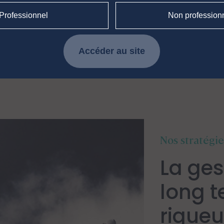
utionnels
Investisseurs particuliers
Professionnel
Non profession
Accéder au site
e l'encours global
Nos stratégie
La ges
long 
rigueu