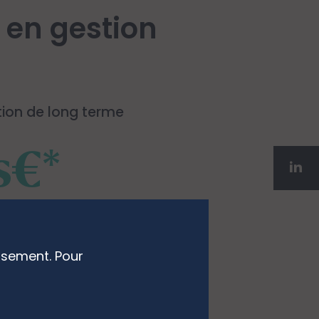
e en gestion
tion de long terme
s€*
ssement. Pour