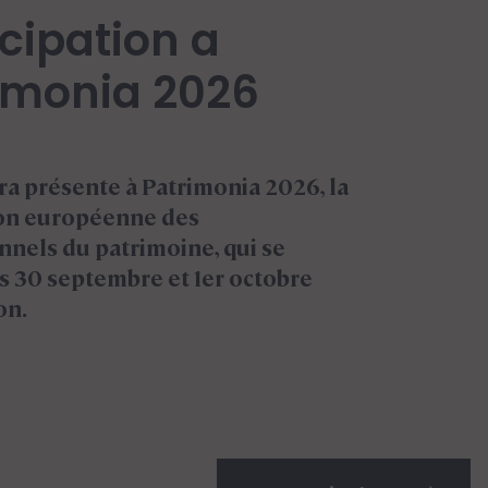
pertise en
ion cotée de
na
on engagée depuis 50 ans et
 en gestion hybride, combinant
 cotés et privés, elle guide les
urs institutionnels et privés à
ne large gamme de fonds d'actifs
sses et thématiques.