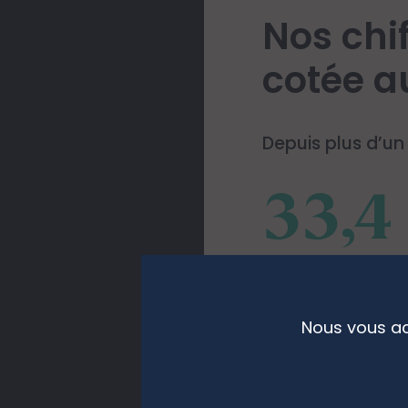
Nos chif
cotée a
Depuis plus d’u
33,4
Encours global - Ge
Nous vous ac
60 