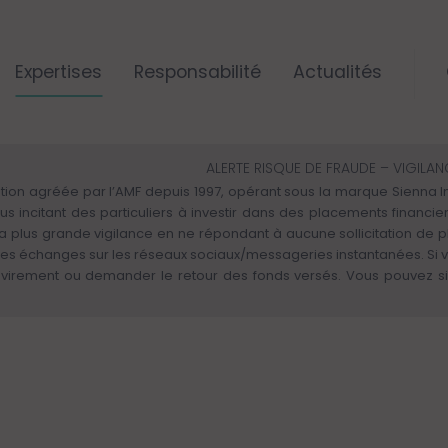
Expertises
Responsabilité
Actualités
ALERTE RISQUE DE FRAUDE – VIGILA
tion agréée par l’AMF depuis 1997, opérant sous la marque Sienna Inv
dus incitant des particuliers à investir dans des placements financ
 la plus grande vigilance en ne répondant à aucune sollicitation de 
es échanges sur les réseaux sociaux/messageries instantanées. Si 
virement ou demander le retour des fonds versés. Vous pouvez sig