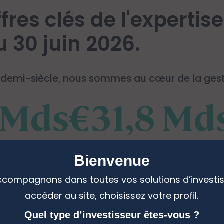
fres clés de l'expertis
u 30 juin 2026.
n demi-siècle, nous sommes au cœur de la ges
 Mds€
31,8 Md
stion cotée
Gestion ISR
Bienvenue
compagnons dans toutes vos solutions d’investi
%
40 %
accéder au site, choisissez votre profil.
Quel type d’investisseur êtes-vous ?