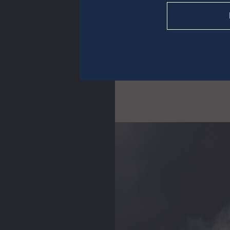
Investisseurs instit
*soit près de 95 % d