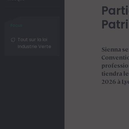
L'ex
gest
Sien
Tout sur la loi
Industrie Verte
Une gesti
pionnière
des actifs
investisse
travers u
multi-cla