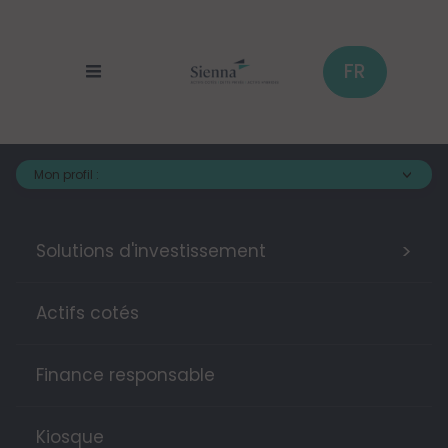
Aller
au
contenu
principal
FR
Mon profil :
>
Solutions d'investissement
Actifs cotés
Finance responsable
Kiosque