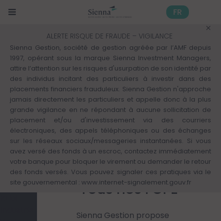
Cookies management panel
Skip
to
FR
main
content
Mon
Accueil
Tous Nos FCPE
ALERTE RISQUE DE FRAUDE – VIGILANCE
profil :
Sienna Gestion, société de gestion agréée par l’AMF depuis
Découvrir
1997, opérant sous la marque Sienna Investment Managers,
nos
attire l’attention sur les risques d'usurpation de son identité par
autres
des individus incitant des particuliers à investir dans des
expertises
placements financiers frauduleux. Sienna Gestion n'approche
Solutions
jamais directement les particuliers et appelle donc à la plus
d'investissement
grande vigilance en ne répondant à aucune sollicitation de
>
placement et/ou d'investissement via des courriers
Actifs
électroniques, des appels téléphoniques ou des échanges
cotés
sur les réseaux sociaux/messageries instantanées. Si vous
Finance
avez versé des fonds à un escroc, contactez immédiatement
responsable
votre banque pour bloquer le virement ou demander le retour
des fonds versés. Vous pouvez signaler ces pratiques via le
Kiosque
site gouvernemental :
www.internet-signalement.gouv.fr
Tous nos FCPE
Tout sur
la loi
Industrie
Sienna Gestion propose