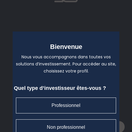
Participation à
Bienvenue
Patrimonia 2026
Nous vous accompagnons dans toutes vos
solutions d’investissement. Pour accéder au site,
Nous participons à l'évènement
choisissez votre profil.
Patrimonia, la Convention phare des
professionnels du patrimoine les 30
Quel type d’investisseur êtes-vous ?
septembre et le 1er octobre 2026.
Professionnel
Lire l'article
Non professionnel