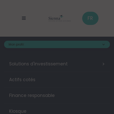
Cookies management panel
Skip
to
main
content
FR
Mon profil :
>
Solutions d'investissement
Actifs cotés
Finance responsable
Kiosque