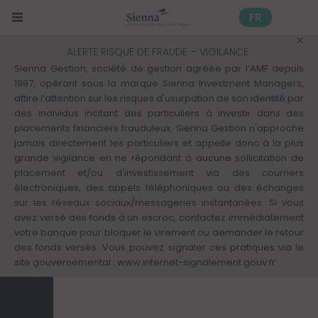
Panneau de gestion des cookies
Aller
au
FR
contenu
principal
Mon
ALERTE RISQUE DE FRAUDE – VIGILANCE
profil :
Sienna Gestion, société de gestion agréée par l’AMF depuis
Découvrir
1997, opérant sous la marque Sienna Investment Managers,
nos
attire l’attention sur les risques d'usurpation de son identité par
autres
des individus incitant des particuliers à investir dans des
expertises
placements financiers frauduleux. Sienna Gestion n'approche
Solutions
jamais directement les particuliers et appelle donc à la plus
d'investissement
grande vigilance en ne répondant à aucune sollicitation de
>
placement et/ou d'investissement via des courriers
Actifs
électroniques, des appels téléphoniques ou des échanges
cotés
sur les réseaux sociaux/messageries instantanées. Si vous
Finance
avez versé des fonds à un escroc, contactez immédiatement
responsable
votre banque pour bloquer le virement ou demander le retour
des fonds versés. Vous pouvez signaler ces pratiques via le
Kiosque
site gouvernemental :
www.internet-signalement.gouv.fr
Tout sur
la loi
Industrie