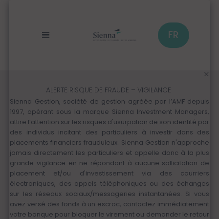
Panneau de gestion des cookies
Aller
au
contenu
principal
FR
ALERTE RISQUE DE FRAUDE – VIGILANCE
Sienna Gestion, société de gestion agréée par l’AMF depuis
1997, opérant sous la marque Sienna Investment Managers,
attire l’attention sur les risques d'usurpation de son identité par
des individus incitant des particuliers à investir dans des
placements financiers frauduleux. Sienna Gestion n'approche
jamais directement les particuliers et appelle donc à la plus
grande vigilance en ne répondant à aucune sollicitation de
placement et/ou d'investissement via des courriers
électroniques, des appels téléphoniques ou des échanges
sur les réseaux sociaux/messageries instantanées. Si vous
avez versé des fonds à un escroc, contactez immédiatement
votre banque pour bloquer le virement ou demander le retour