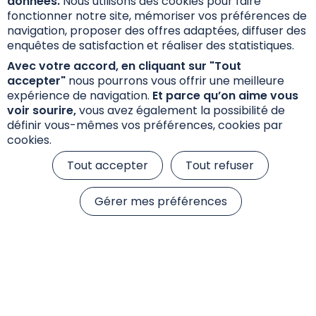
données.
Nous utilisons des cookies pour faire
fonctionner notre site, mémoriser vos préférences de
navigation, proposer des offres adaptées, diffuser des
enquêtes de satisfaction et réaliser des statistiques.
Avec votre accord, en cliquant sur "Tout
accepter"
nous pourrons vous offrir une meilleure
expérience de navigation.
Et parce qu’on aime vous
voir sourire,
vous avez également la possibilité de
définir vous-mêmes vos préférences, cookies par
cookies.
Tout accepter
Tout refuser
Gérer mes préférences
e
Aleksander
Lucas PRESIER
Thanh
Y
VIDAKOVIC
Chargé de
SAYACHACK
Chargé de
Relations
Directrice
t
Relations
Investisseurs
Marketing et
Investisseurs
+33 6 65 27 59 25
Communication
-
+33 6 61 38 34 42
lucas.presier@sienna-
thanh.sayachack@
aleksander.vidakovic@sienna-
im.com
im.com