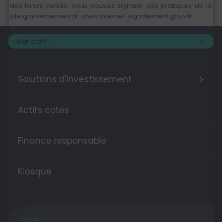
des fonds versés. Vous pouvez signaler ces pratiques via le
site gouvernemental :
www.internet-signalement.gouv.fr
Mon profil :
>
Solutions d'investissement
Actifs cotés
Finance responsable
Kiosque