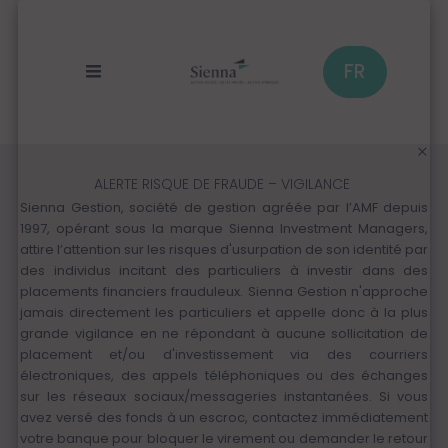
Panneau de gestion des cookies
Aller
au
contenu
principal
FR
ALERTE RISQUE DE FRAUDE – VIGILANCE
Sienna Gestion, société de gestion agréée par l’AMF depuis
1997, opérant sous la marque Sienna Investment Managers,
attire l’attention sur les risques d'usurpation de son identité par
des individus incitant des particuliers à investir dans des
placements financiers frauduleux. Sienna Gestion n'approche
jamais directement les particuliers et appelle donc à la plus
grande vigilance en ne répondant à aucune sollicitation de
placement et/ou d'investissement via des courriers
électroniques, des appels téléphoniques ou des échanges
sur les réseaux sociaux/messageries instantanées. Si vous
avez versé des fonds à un escroc, contactez immédiatement
votre banque pour bloquer le virement ou demander le retour