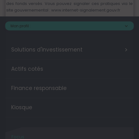
des fonds versés. Vous pouvez signaler ces pratiques via le
site gouvernemental :
www.internet-signalement.gouv.fr
Mon profil :
>
Solutions d'investissement
Actifs cotés
Finance responsable
Kiosque