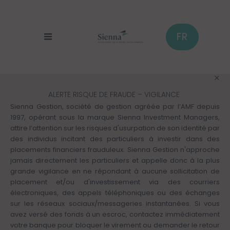
Cookies management panel
Skip
to
main
content
FR
ALERTE RISQUE DE FRAUDE – VIGILANCE
Sienna Gestion, société de gestion agréée par l’AMF depuis
1997, opérant sous la marque Sienna Investment Managers,
attire l’attention sur les risques d'usurpation de son identité par
des individus incitant des particuliers à investir dans des
placements financiers frauduleux. Sienna Gestion n'approche
jamais directement les particuliers et appelle donc à la plus
grande vigilance en ne répondant à aucune sollicitation de
placement et/ou d'investissement via des courriers
électroniques, des appels téléphoniques ou des échanges
sur les réseaux sociaux/messageries instantanées. Si vous
avez versé des fonds à un escroc, contactez immédiatement
votre banque pour bloquer le virement ou demander le retour