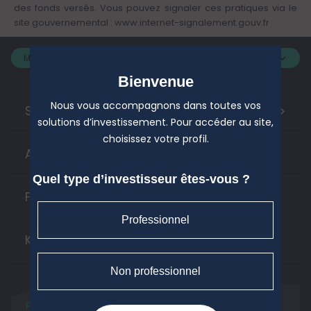
des fonds versés. Vous pouvez signaler ces pratiques via le
site gouvernemental :
www.internet-signalement.gouv.fr
Mon profil :
Bienvenue
Nous vous accompagnons dans toutes vos
>
Solutions d'investissement
solutions d’investissement. Pour accéder au site,
choisissez votre profil.
Actifs cotés
Quel type d’investisseur êtes-vous ?
Finance responsable
Professionnel
Kiosque
Non professionnel