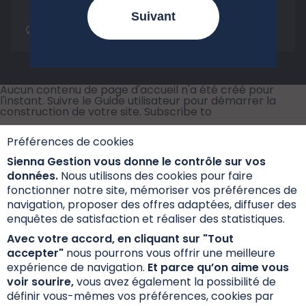
Suivant
Tout sur la loi Industrie Verte
Aucun contenu de page d'accueil n'a été créé pour
l'instant. Suivre le
Guide utilisateur
pour démarrer la
construction de votre site.
Subscribe to
Préférences de cookies
Sienna Gestion vous donne le contrôle sur vos
données.
Nous utilisons des cookies pour faire
fonctionner notre site, mémoriser vos préférences de
navigation, proposer des offres adaptées, diffuser des
Informations réglementaires
enquêtes de satisfaction et réaliser des statistiques.
Réclamations
Avec votre accord, en cliquant sur "Tout
accepter"
nous pourrons vous offrir une meilleure
Données personnelles et cookies
expérience de navigation.
Et parce qu’on aime vous
S’inscrire à la newsletter
voir sourire,
vous avez également la possibilité de
définir vous-mêmes vos préférences, cookies par