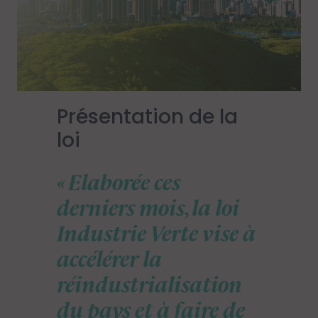
Présentation de la
loi
Elaborée ces
derniers mois, la loi
Industrie Verte vise à
accélérer la
réindustrialisation
du pays et à faire de