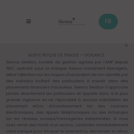
Cookies management panel
Skip
to
main
content
FR
ALERTE RISQUE DE FRAUDE – VIGILANCE
Sienna Gestion, société de gestion agréée par l’AMF depuis
1997, opérant sous la marque Sienna Investment Managers,
attire l’attention sur les risques d'usurpation de son identité par
des individus incitant des particuliers à investir dans des
placements financiers frauduleux. Sienna Gestion n'approche
jamais directement les particuliers et appelle donc à la plus
grande vigilance en ne répondant à aucune sollicitation de
placement et/ou d'investissement via des courriers
électroniques, des appels téléphoniques ou des échanges
sur les réseaux sociaux/messageries instantanées. Si vous
avez versé des fonds à un escroc, contactez immédiatement
votre banque pour bloquer le virement ou demander le retour