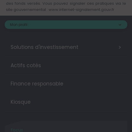
des fonds versés. Vous pouvez signaler ces pratiques via le
site gouvernemental :
www.internet-signalement.gouv.fr
Mon profil :
>
Solutions d'investissement
Actifs cotés
Finance responsable
Kiosque