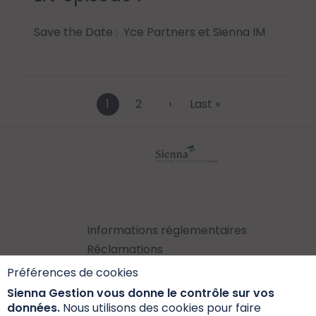
Save the Date : Yce Partners et Sienna IM
Current
1
Page
2
Next
›
Last
Last »
page
page
page
Informations réglementaires
Réclamations
Données personnelles et cookies
Préférences de cookies
S’inscrire à la newsletter
Sienna Gestion vous donne le contrôle sur vos
données.
Nous utilisons des cookies pour faire