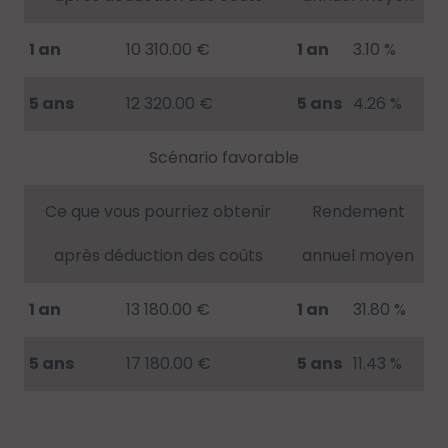
1 an
10 310.00 €
1 an
3.10 %
5 ans
12 320.00 €
5 ans
4.26 %
Scénario favorable
Ce que vous pourriez obtenir
Rendement
après déduction des coûts
annuel moyen
1 an
13 180.00 €
1 an
31.80 %
5 ans
17 180.00 €
5 ans
11.43 %