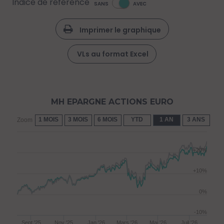
Indice de référence
SANS
AVEC
Imprimer le graphique
VLs au format Excel
MH EPARGNE ACTIONS EURO
1 MOIS
3 MOIS
6 MOIS
YTD
1 AN
3 ANS
5 
Zoom
+20%
+10%
0%
-10%
Sept '25
Nov '25
Jan '26
Mars '26
Mai '26
Juil '26