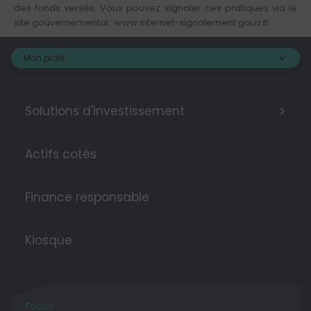
des fonds versés. Vous pouvez signaler ces pratiques via le
site gouvernemental :
www.internet-signalement.gouv.fr
Mon profil :
>
Solutions d'investissement
Actifs cotés
Finance responsable
Kiosque