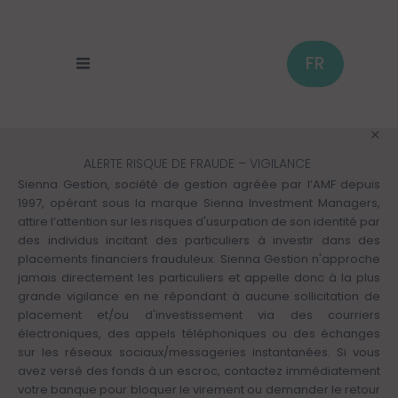
Skip
to
main
content
FR
ALERTE RISQUE DE FRAUDE – VIGILANCE
Sienna Gestion, société de gestion agréée par l’AMF depuis
1997, opérant sous la marque Sienna Investment Managers,
attire l’attention sur les risques d'usurpation de son identité par
des individus incitant des particuliers à investir dans des
placements financiers frauduleux. Sienna Gestion n'approche
jamais directement les particuliers et appelle donc à la plus
grande vigilance en ne répondant à aucune sollicitation de
placement et/ou d'investissement via des courriers
électroniques, des appels téléphoniques ou des échanges
sur les réseaux sociaux/messageries instantanées. Si vous
avez versé des fonds à un escroc, contactez immédiatement
votre banque pour bloquer le virement ou demander le retour