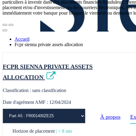
particuliers à investir dans des placements financiers frauduleux. Sien
placement et/ou d'investissement via des courriers électroniques, des
immédiatement votre banque pour bloquer le virement ou demander le r
Accueil
Fcpr sienna private assets allocation
FCPR SIENNA PRIVATE ASSETS
ALLOCATION
Classification : sans classification
Date d'agrément AMF : 12/04/2024
À propos
Ex
Horizon de placement
| > 8 ans
Fr