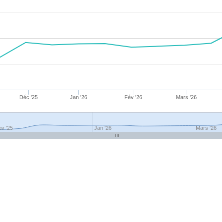
Déc '25
Jan '26
Fév '26
Mars '26
v '25
Jan '26
Mars '26