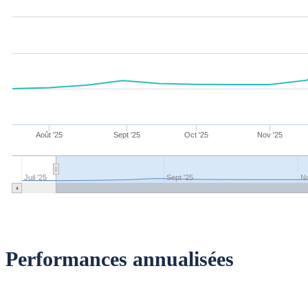
Août '25
Sept '25
Oct '25
Nov '25
Juil '25
Sept '25
No
Performances annualisées