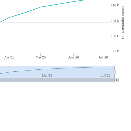
110 €
Valeur liquidative (€)
105 €
100 €
95 €
Avr '26
Mai '26
Juin '26
Juil '26
Mai '26
Juil '26