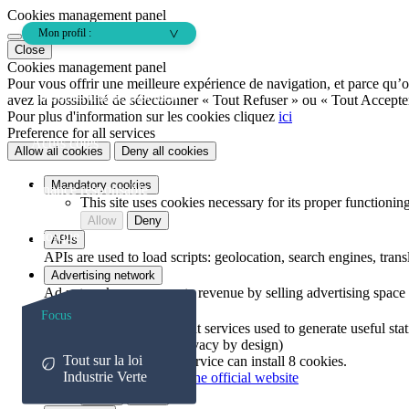
Cookies management panel
Mon profil :
Close
Cookies management panel
Pour vous offrir une meilleure expérience de navigation, et parce qu’o
>
Solutions d'investissement
avez la possibilité de sélectionner « Tout Refuser » ou « Tout Accepte
Pour plus d'information sur les cookies cliquez
ici
Preference for all services
Actifs cotés
Notre sélection pour
Allow all cookies
Deny all cookies
vous
Mandatory cookies
Finance responsable
This site uses cookies necessary for its proper functioni
Nos fonds par classe
Allow
Deny
d’actifs
Kiosque
APIs
APIs are used to load scripts: geolocation, search engines, transla
Advertising network
Tous nos fonds
Ad networks can generate revenue by selling advertising space o
Audience measurement
The audience measurement services used to generate useful statis
Par solutions
Matomo Cloud (privacy by design)
Tout sur la loi
disallowed
-
This service can install 8 cookies.
Placements de trésorerie
Industrie Verte
Read more
-
View the official website
Allow
Deny
Placements moyen terme