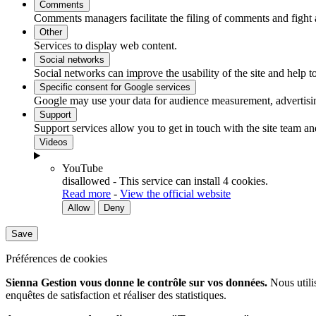
Comments
Comments managers facilitate the filing of comments and fight 
Placements long terme
Other
Solutions épargne salariale
Services to display web content.
Social networks
Social networks can improve the usability of the site and help to
Par thématiques
Specific consent for Google services
Environnement
Google may use your data for audience measurement, advertisin
Support
Social et/ou Solidaire
Support services allow you to get in touch with the site team an
Hybride
Videos
Souveraineté
YouTube
disallowed
-
This service can install 4 cookies.
Read more
-
View the official website
Allow
Deny
Save
Préférences de cookies
Sienna Gestion vous donne le contrôle sur vos données.
Nous utilis
enquêtes de satisfaction et réaliser des statistiques.