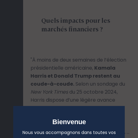
Quels impacts pour les
marchés financiers ?
"À moins de deux semaines de l’élection
présidentielle américaine,
Kamala
Harris et Donald Trump restent au
coude-à-coude.
Selon un sondage du
New York Times
du 25 octobre 2024,
Harris dispose d’une légère avance
nationale avec 49 % des intentions de
vote contre 48 % pour Trump. D’après
Bienvenue
l’agrégateur
Real Clear Politics
, l’écart
entre les deux candidats s’est resserré, ...
Nous vous accompagnons dans toutes vos