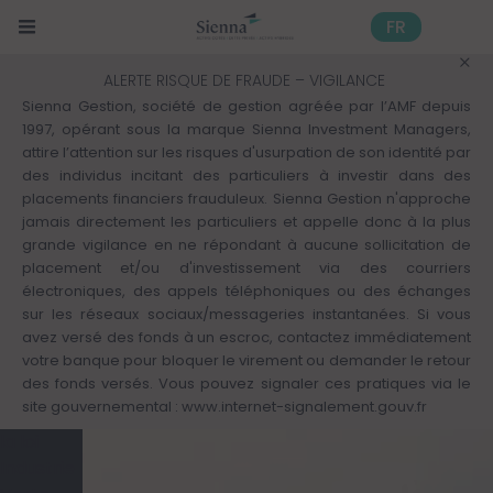
Cookies management panel
Skip
to
FR
main
content
Mon
ALERTE RISQUE DE FRAUDE – VIGILANCE
profil :
Sienna Gestion, société de gestion agréée par l’AMF depuis
Découvrir
1997, opérant sous la marque Sienna Investment Managers,
nos
attire l’attention sur les risques d'usurpation de son identité par
autres
des individus incitant des particuliers à investir dans des
expertises
placements financiers frauduleux. Sienna Gestion n'approche
Solutions
jamais directement les particuliers et appelle donc à la plus
d'investissement
grande vigilance en ne répondant à aucune sollicitation de
>
placement et/ou d'investissement via des courriers
Actifs
électroniques, des appels téléphoniques ou des échanges
cotés
sur les réseaux sociaux/messageries instantanées. Si vous
Finance
avez versé des fonds à un escroc, contactez immédiatement
responsable
votre banque pour bloquer le virement ou demander le retour
des fonds versés. Vous pouvez signaler ces pratiques via le
Kiosque
site gouvernemental :
www.internet-signalement.gouv.fr
Tout sur
la loi
Industrie