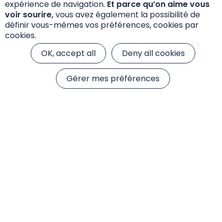
expérience de navigation.
Et parce qu’on aime vous
voir sourire,
vous avez également la possibilité de
définir vous-mêmes vos préférences, cookies par
cookies.
Participation à
OK, accept all
Deny all cookies
Patrimonia 2026
Gérer mes préférences
Nous participons à l'évènement
Patrimonia, la Convention phare des
professionnels du patrimoine les 30
septembre et le 1er octobre 2026.
Lire l'article
Newsletters