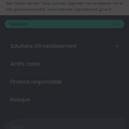
des fonds versés. Vous pouvez signaler ces pratiques via le
site gouvernemental :
www.internet-signalement.gouv.fr
Mon profil :
>
Solutions d'investissement
Actifs cotés
Finance responsable
Kiosque