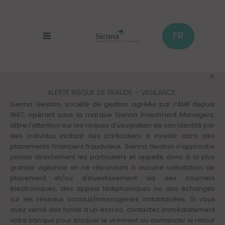
Cookies management panel
Skip
to
main
content
FR
ALERTE RISQUE DE FRAUDE – VIGILANCE
Sienna Gestion, société de gestion agréée par l’AMF depuis
1997, opérant sous la marque Sienna Investment Managers,
attire l’attention sur les risques d'usurpation de son identité par
des individus incitant des particuliers à investir dans des
placements financiers frauduleux. Sienna Gestion n'approche
jamais directement les particuliers et appelle donc à la plus
grande vigilance en ne répondant à aucune sollicitation de
placement et/ou d'investissement via des courriers
électroniques, des appels téléphoniques ou des échanges
sur les réseaux sociaux/messageries instantanées. Si vous
avez versé des fonds à un escroc, contactez immédiatement
votre banque pour bloquer le virement ou demander le retour