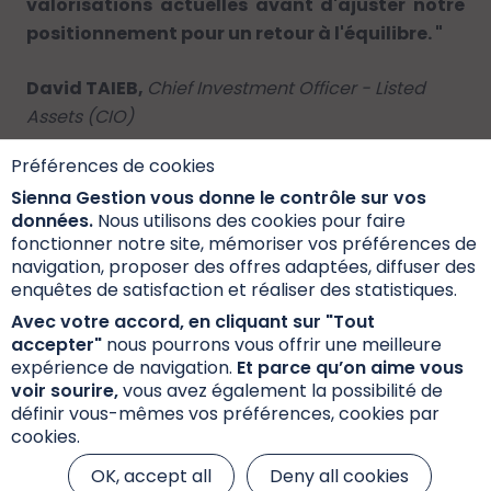
valorisations actuelles avant d'ajuster notre
positionnement pour un retour à l'équilibre. "
David TAIEB,
Chief Investment Officer - Listed
Assets (CIO)
Préférences de cookies
Sienna Gestion vous donne le contrôle sur vos
données.
Nous utilisons des cookies pour faire
La Lettre Marchés et Convictions - février-2025
fonctionner notre site, mémoriser vos préférences de
765.75 KB
navigation, proposer des offres adaptées, diffuser des
enquêtes de satisfaction et réaliser des statistiques.
Avec votre accord, en cliquant sur "Tout
Newsletter Markets and Convictions - february
accepter"
nous pourrons vous offrir une meilleure
expérience de navigation.
Et parce qu’on aime vous
2025
voir sourire,
vous avez également la possibilité de
768.14 KB
définir vous-mêmes vos préférences, cookies par
cookies.
OK, accept all
Deny all cookies