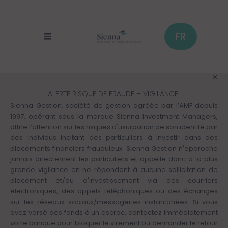
Cookies management panel
Skip
to
main
content
FR
ALERTE RISQUE DE FRAUDE – VIGILANCE
Sienna Gestion, société de gestion agréée par l’AMF depuis
1997, opérant sous la marque Sienna Investment Managers,
attire l’attention sur les risques d'usurpation de son identité par
des individus incitant des particuliers à investir dans des
placements financiers frauduleux. Sienna Gestion n'approche
jamais directement les particuliers et appelle donc à la plus
grande vigilance en ne répondant à aucune sollicitation de
placement et/ou d'investissement via des courriers
électroniques, des appels téléphoniques ou des échanges
sur les réseaux sociaux/messageries instantanées. Si vous
avez versé des fonds à un escroc, contactez immédiatement
votre banque pour bloquer le virement ou demander le retour