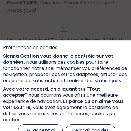
David TAIEB,
Chief Investment Officer - Listed
Assets (CIO)
Lettre Marchés et Convictions - Février 2026.pdf
961.08 KB
Préférences de cookies
Sienna Gestion vous donne le contrôle sur vos
données.
Nous utilisons des cookies pour faire
fonctionner notre site, mémoriser vos préférences de
Newsletter Markets and Convictions - February
navigation, proposer des offres adaptées, diffuser des
2026 - ENG.pdf
enquêtes de satisfaction et réaliser des statistiques.
947.36 KB
Avec votre accord, en cliquant sur "Tout
accepter"
nous pourrons vous offrir une meilleure
expérience de navigation.
Et parce qu’on aime vous
Accéder au document
voir sourire,
vous avez également la possibilité de
définir vous-mêmes vos préférences, cookies par
cookies.
OK, accept all
Deny all cookies