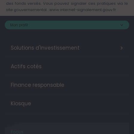
des fonds versés. Vous pouvez signaler ces pratiques via le
site gouvernemental :
www.internet-signalement.gouv.fr
Mon profil :
>
Solutions d'investissement
Actifs cotés
Finance responsable
Kiosque