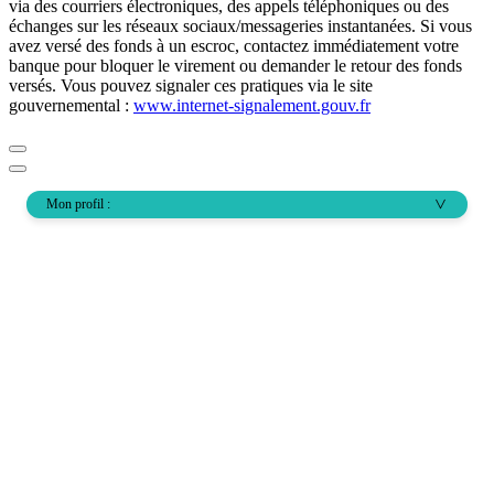
via des courriers électroniques, des appels téléphoniques ou des
échanges sur les réseaux sociaux/messageries instantanées. Si vous
avez versé des fonds à un escroc, contactez immédiatement votre
banque pour bloquer le virement ou demander le retour des fonds
versés. Vous pouvez signaler ces pratiques via le site
gouvernemental :
www.internet-signalement.gouv.fr
Mon profil :
>
Solutions d'investissement
Actifs cotés
Notre sélection pour vous
Finance responsable
Nos fonds par classe d’actifs
Kiosque
Tous nos fonds