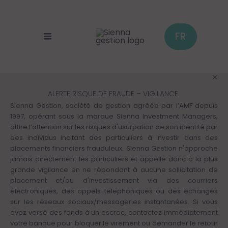
Panneau de gestion des cookies
Aller
au
contenu
principal
FR
ALERTE RISQUE DE FRAUDE – VIGILANCE
Sienna Gestion, société de gestion agréée par l’AMF depuis
1997, opérant sous la marque Sienna Investment Managers,
attire l’attention sur les risques d'usurpation de son identité par
des individus incitant des particuliers à investir dans des
placements financiers frauduleux. Sienna Gestion n'approche
jamais directement les particuliers et appelle donc à la plus
grande vigilance en ne répondant à aucune sollicitation de
placement et/ou d'investissement via des courriers
électroniques, des appels téléphoniques ou des échanges
sur les réseaux sociaux/messageries instantanées. Si vous
avez versé des fonds à un escroc, contactez immédiatement
votre banque pour bloquer le virement ou demander le retour