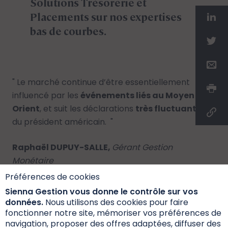
Solutions Trésorerie et
Placements sur nos expertises
bas de courbes.
"
Le marché continue d’être essentiellement
influencé par les
événements liés au Moyen
Orient
, et suit les déclarations
très fluctuantes
,
du président américain.
"
Raphaël DUPUY-SALLE,
Gérant Gestion
Monétaire
Préférences de cookies
Sienna Gestion vous donne le contrôle sur vos
données.
Nous utilisons des cookies pour faire
Lettre Solutions Trésorerie et Placements - 06-
fonctionner notre site, mémoriser vos préférences de
navigation, proposer des offres adaptées, diffuser des
2026.pdf