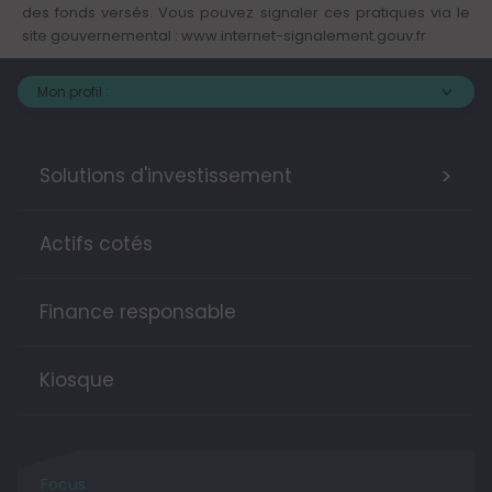
des fonds versés. Vous pouvez signaler ces pratiques via le
site gouvernemental :
www.internet-signalement.gouv.fr
Mon profil :
>
Solutions d'investissement
Actifs cotés
Finance responsable
Kiosque