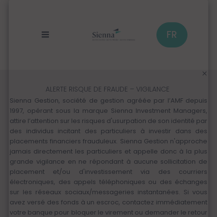
Aller
au
contenu
principal
FR
ALERTE RISQUE DE FRAUDE – VIGILANCE
Sienna Gestion, société de gestion agréée par l’AMF depuis
1997, opérant sous la marque Sienna Investment Managers,
attire l’attention sur les risques d'usurpation de son identité par
des individus incitant des particuliers à investir dans des
placements financiers frauduleux. Sienna Gestion n'approche
jamais directement les particuliers et appelle donc à la plus
grande vigilance en ne répondant à aucune sollicitation de
placement et/ou d'investissement via des courriers
électroniques, des appels téléphoniques ou des échanges
sur les réseaux sociaux/messageries instantanées. Si vous
avez versé des fonds à un escroc, contactez immédiatement
votre banque pour bloquer le virement ou demander le retour