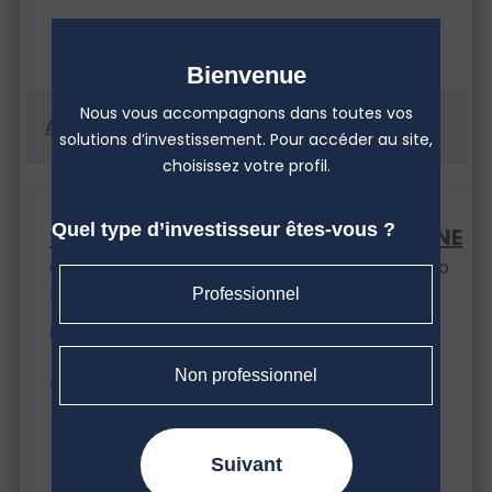
Bienvenue
Nous vous accompagnons dans toutes vos
solutions d’investissement. Pour accéder au site,
choisissez votre profil.
Quel type d’investisseur êtes-vous ?
SIENNA ACTIONS EURO BAS CARBONE
Classification : Actions de pays de la zone euro
Date d'agrément AMF : 25/06/2019
Professionnel
Horizon de placement
| > 5 ans
Non professionnel
Actif net du portefeuille
| 251 086 408.96 €
Suivant