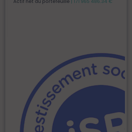
Actif net du portefeuille
| 171 965 486.34 €