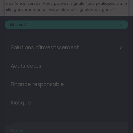
des fonds versés. Vous pouvez signaler ces pratiques via le
site gouvernemental :
www.internet-signalement.gouv.fr
Mon profil :
>
Solutions d'investissement
Actifs cotés
Finance responsable
Kiosque