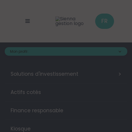
Panneau de gestion des cookies
Aller
au
contenu
principal
FR
Mon profil :
>
Solutions d'investissement
Actifs cotés
Finance responsable
Kiosque