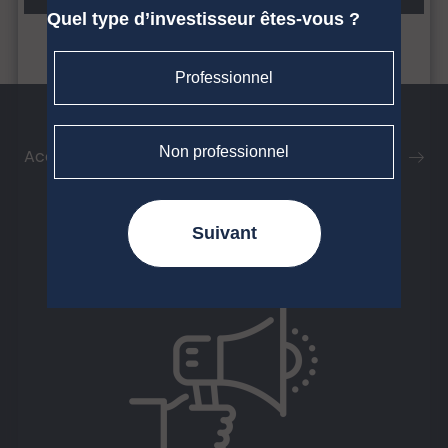
Quel type d’investisseur êtes-vous ?
Professionnel
Actualités
Non professionnel
Accéder à l'ensemble de nos Actualités
Suivant