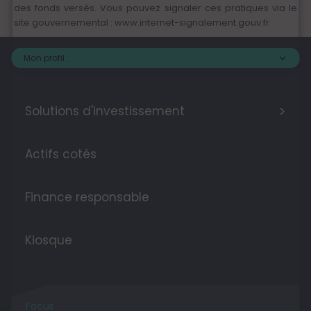
des fonds versés. Vous pouvez signaler ces pratiques via le
site gouvernemental :
www.internet-signalement.gouv.fr
Mon profil :
>
Solutions d'investissement
Actifs cotés
Finance responsable
Kiosque