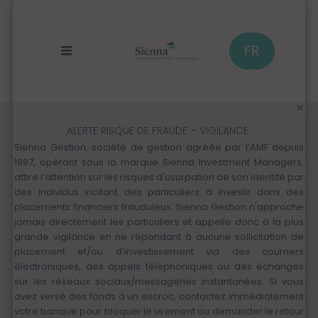
Panneau de gestion des cookies
Aller
au
contenu
principal
FR
ALERTE RISQUE DE FRAUDE – VIGILANCE
Sienna Gestion, société de gestion agréée par l’AMF depuis
1997, opérant sous la marque Sienna Investment Managers,
attire l’attention sur les risques d'usurpation de son identité par
des individus incitant des particuliers à investir dans des
placements financiers frauduleux. Sienna Gestion n'approche
jamais directement les particuliers et appelle donc à la plus
grande vigilance en ne répondant à aucune sollicitation de
placement et/ou d'investissement via des courriers
électroniques, des appels téléphoniques ou des échanges
sur les réseaux sociaux/messageries instantanées. Si vous
avez versé des fonds à un escroc, contactez immédiatement
votre banque pour bloquer le virement ou demander le retour