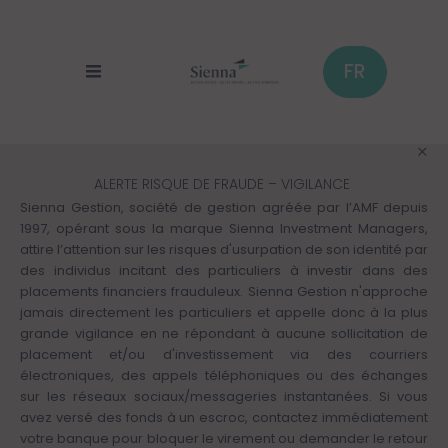
Panneau de gestion des cookies
Aller
au
contenu
principal
FR
ALERTE RISQUE DE FRAUDE – VIGILANCE
Sienna Gestion, société de gestion agréée par l’AMF depuis
1997, opérant sous la marque Sienna Investment Managers,
attire l’attention sur les risques d'usurpation de son identité par
des individus incitant des particuliers à investir dans des
placements financiers frauduleux. Sienna Gestion n'approche
jamais directement les particuliers et appelle donc à la plus
grande vigilance en ne répondant à aucune sollicitation de
placement et/ou d'investissement via des courriers
électroniques, des appels téléphoniques ou des échanges
sur les réseaux sociaux/messageries instantanées. Si vous
avez versé des fonds à un escroc, contactez immédiatement
votre banque pour bloquer le virement ou demander le retour