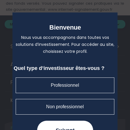
des fonds versés. Vous pouvez signaler ces pratiques via le
site gouvernemental :
www.internet-signalement.gouv.fr
Mon profil :
Bienvenue
Nous vous accompagnons dans toutes vos
solutions d’investissement. Pour accéder au site,
>
Solutions d'investissement
choisissez votre profil.
Actifs cotés
Quel type d’investisseur êtes-vous ?
Finance responsable
Professionnel
Kiosque
Non professionnel