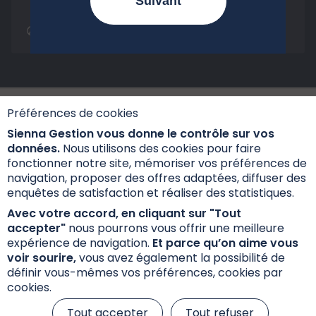
Suivant
Tout sur la loi Industrie Verte
Préférences de cookies
Sienna Gestion vous donne le contrôle sur vos
données.
Nous utilisons des cookies pour faire
fonctionner notre site, mémoriser vos préférences de
navigation, proposer des offres adaptées, diffuser des
Informations réglementaires
enquêtes de satisfaction et réaliser des statistiques.
Réclamations
Avec votre accord, en cliquant sur "Tout
accepter"
nous pourrons vous offrir une meilleure
Données personnelles et cookies
expérience de navigation.
Et parce qu’on aime vous
S’inscrire à la newsletter
voir sourire,
vous avez également la possibilité de
définir vous-mêmes vos préférences, cookies par
cookies.
Tout accepter
Tout refuser
© 2026 Sienna Gestion, tous droits réservés