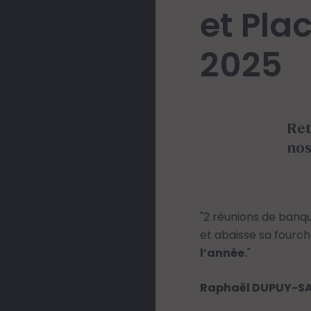
et Pla
2025
Ret
nos
"‌​​​​2 réunions de b
et abaisse sa fourc
l’année.
"
Raphaël DUPUY-SA