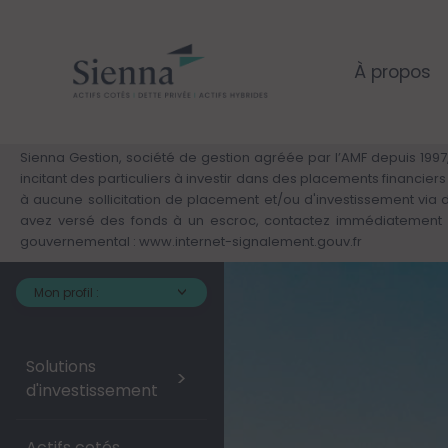
Panneau de gestion des cookies
Aller
au
contenu
principal
À propos
Sienna Gestion, société de gestion agréée par l’AMF depuis 1997,
incitant des particuliers à investir dans des placements financie
à aucune sollicitation de placement et/ou d'investissement via
avez versé des fonds à un escroc, contactez immédiatement v
gouvernemental :
www.internet-signalement.gouv.fr
Mon profil :
Solutions
>
d'investissement
Actifs cotés