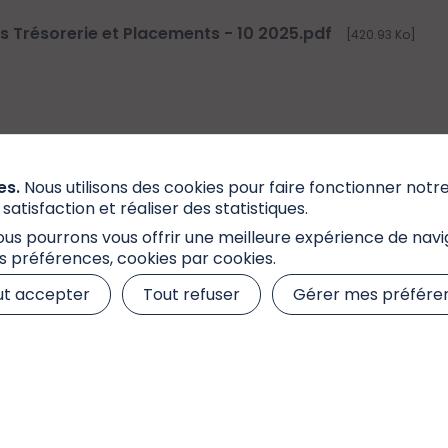
ns Trésorerie et Placements - 10 2025.pdf
420.93 Ko
es.
Nous utilisons des cookies pour faire fonctionner notr
atisfaction et réaliser des statistiques.
us pourrons vous offrir une meilleure expérience de navi
s préférences, cookies par cookies.
lités
Newsletters
ut accepter
Tout refuser
Gérer mes préfére
le de nos
Accéder à l'ensemble de nos
Newsletters