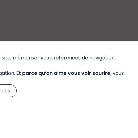
e site, mémoriser vos préférences de navigation,
gation.
Et parce qu’on aime vous voir sourire,
vous
Évolutions réglementaires
nces
Accéder à l'ensemble de nos
Évolutions réglementaires