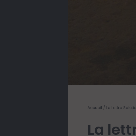
Accueil
La Lettre Solut
La lett