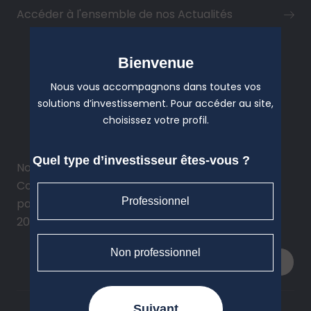
Accéder à l'ensemble de nos Actualités
Bienvenue
Participation à Patrimonia
Nous vous accompagnons dans toutes vos
solutions d’investissement. Pour accéder au site,
2026
choisissez votre profil.
Quel type d’investisseur êtes-vous ?
Nous participons à l'évènement Patrimonia, la
Convention phare des professionnels du
Professionnel
patrimoine les 30 septembre et le 1er octobre
2026.
Non professionnel
Lire l'article
Newsletters
Suivant