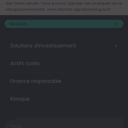
des fonds versés. Vous pouvez signaler ces pratiques via le
site gouvernemental :
www.internet-signalement.gouv.fr
Mon profil :
>
Solutions d'investissement
Actifs cotés
Finance responsable
Kiosque