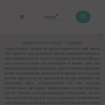
Aller
au
contenu
principal
FR
ALERTE RISQUE DE FRAUDE – VIGILANCE
Sienna Gestion, société de gestion agréée par l’AMF depuis
1997, opérant sous la marque Sienna Investment Managers,
attire l’attention sur les risques d'usurpation de son identité par
des individus incitant des particuliers à investir dans des
placements financiers frauduleux. Sienna Gestion n'approche
jamais directement les particuliers et appelle donc à la plus
grande vigilance en ne répondant à aucune sollicitation de
placement et/ou d'investissement via des courriers
électroniques, des appels téléphoniques ou des échanges
sur les réseaux sociaux/messageries instantanées. Si vous
avez versé des fonds à un escroc, contactez immédiatement
votre banque pour bloquer le virement ou demander le retour