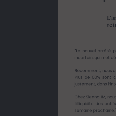
L'a
ret
"Le nouvel arrêté p
incertain, qui met d
Récemment, nous avo
Plus de 60% sont co
justement, dans l’in
Chez Sienna IM, nous
l'illiquidité des a
semaine prochaine."