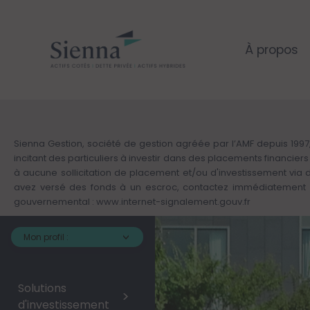
Aller
au
contenu
principal
À propos
Sienna Gestion, société de gestion agréée par l’AMF depuis 1997,
incitant des particuliers à investir dans des placements financie
à aucune sollicitation de placement et/ou d'investissement via
avez versé des fonds à un escroc, contactez immédiatement v
gouvernemental :
www.internet-signalement.gouv.fr
Mon profil :
Solutions
>
d'investissement