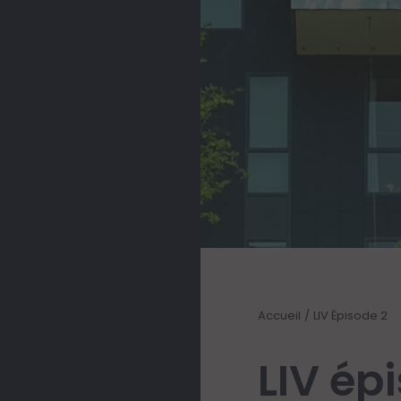
Accueil
LIV Épisode 2
LIV ép