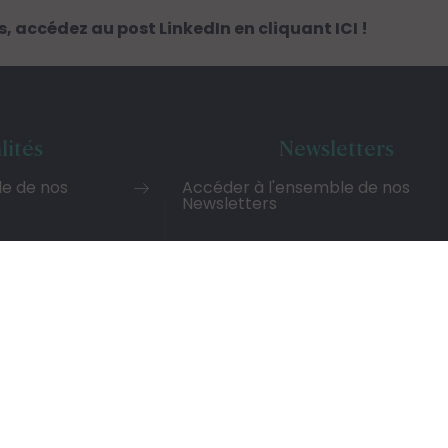
ls, accédez au post LinkedIn en
cliquant ICI !
lités
Newsletters
le de nos
Accéder à l'ensemble de nos
Newsletters