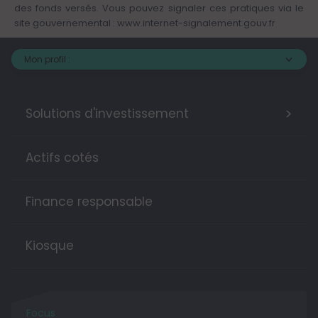
des fonds versés. Vous pouvez signaler ces pratiques via le
site gouvernemental :
www.internet-signalement.gouv.fr
Mon profil :
>
Solutions d'investissement
Actifs cotés
Finance responsable
Kiosque