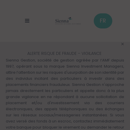
Panneau de gestion des cookies
Aller
au
contenu
principal
FR
ALERTE RISQUE DE FRAUDE – VIGILANCE
Sienna Gestion, société de gestion agréée par l’AMF depuis
1997, opérant sous la marque Sienna Investment Managers,
attire l’attention sur les risques d'usurpation de son identité par
des individus incitant des particuliers à investir dans des
placements financiers frauduleux. Sienna Gestion n'approche
jamais directement les particuliers et appelle donc à la plus
grande vigilance en ne répondant à aucune sollicitation de
placement et/ou d'investissement via des courriers
électroniques, des appels téléphoniques ou des échanges
sur les réseaux sociaux/messageries instantanées. Si vous
avez versé des fonds à un escroc, contactez immédiatement
votre banque pour bloquer le virement ou demander le retour