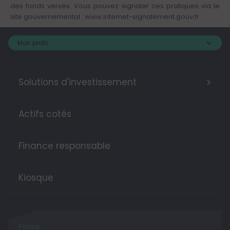
des fonds versés. Vous pouvez signaler ces pratiques via le
site gouvernemental :
www.internet-signalement.gouv.fr
Mon profil :
>
Solutions d'investissement
Actifs cotés
Finance responsable
Kiosque