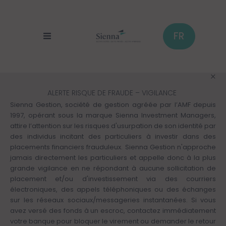
Panneau de gestion des cookies
Aller
au
contenu
principal
FR
ALERTE RISQUE DE FRAUDE – VIGILANCE
Sienna Gestion, société de gestion agréée par l’AMF depuis
1997, opérant sous la marque Sienna Investment Managers,
attire l’attention sur les risques d'usurpation de son identité par
des individus incitant des particuliers à investir dans des
placements financiers frauduleux. Sienna Gestion n'approche
jamais directement les particuliers et appelle donc à la plus
grande vigilance en ne répondant à aucune sollicitation de
placement et/ou d'investissement via des courriers
électroniques, des appels téléphoniques ou des échanges
sur les réseaux sociaux/messageries instantanées. Si vous
avez versé des fonds à un escroc, contactez immédiatement
votre banque pour bloquer le virement ou demander le retour