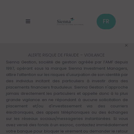
Aller
au
contenu
principal
FR
ALERTE RISQUE DE FRAUDE – VIGILANCE
Sienna Gestion, société de gestion agréée par l’AMF depuis
1997, opérant sous la marque Sienna Investment Managers,
attire l’attention sur les risques d'usurpation de son identité par
des individus incitant des particuliers à investir dans des
placements financiers frauduleux. Sienna Gestion n'approche
jamais directement les particuliers et appelle donc à la plus
grande vigilance en ne répondant à aucune sollicitation de
placement et/ou d'investissement via des courriers
électroniques, des appels téléphoniques ou des échanges
sur les réseaux sociaux/messageries instantanées. Si vous
avez versé des fonds à un escroc, contactez immédiatement
votre banque pour bloquer le virement ou demander le retour