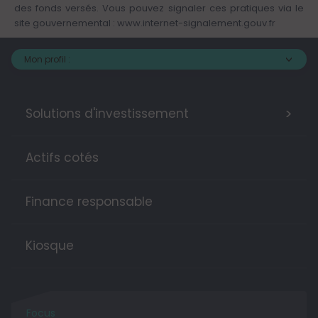
des fonds versés. Vous pouvez signaler ces pratiques via le
site gouvernemental :
www.internet-signalement.gouv.fr
Mon profil :
>
Solutions d'investissement
Actifs cotés
Finance responsable
Kiosque