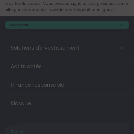
des fonds versés. Vous pouvez signaler ces pratiques via le
site gouvernemental :
www.internet-signalement.gouv.fr
Mon profil :
>
Solutions d'investissement
Actifs cotés
Finance responsable
Kiosque