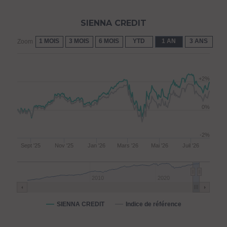
SIENNA CREDIT
1 MOIS
3 MOIS
6 MOIS
YTD
1 AN
3 ANS
5 
Zoom
+2%
0%
-2%
Sept '25
Nov '25
Jan '26
Mars '26
Mai '26
Juil '26
2010
2020
SIENNA CREDIT
Indice de référence