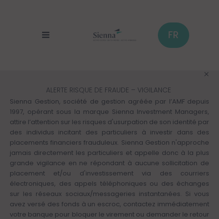
Aller
au
contenu
principal
FR
ALERTE RISQUE DE FRAUDE – VIGILANCE
Sienna Gestion, société de gestion agréée par l’AMF depuis
1997, opérant sous la marque Sienna Investment Managers,
attire l’attention sur les risques d'usurpation de son identité par
des individus incitant des particuliers à investir dans des
placements financiers frauduleux. Sienna Gestion n'approche
jamais directement les particuliers et appelle donc à la plus
grande vigilance en ne répondant à aucune sollicitation de
placement et/ou d'investissement via des courriers
électroniques, des appels téléphoniques ou des échanges
sur les réseaux sociaux/messageries instantanées. Si vous
avez versé des fonds à un escroc, contactez immédiatement
votre banque pour bloquer le virement ou demander le retour