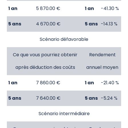
1 an
5 870.00 €
1 an
-41.30 %
5 ans
4 670.00 €
5 ans
-14.13 %
Scénario défavorable
Ce que vous pourriez obtenir
Rendement
après déduction des coûts
annuel moyen
1 an
7 860.00 €
1 an
-21.40 %
5 ans
7 640.00 €
5 ans
-5.24 %
Scénario intermédiaire