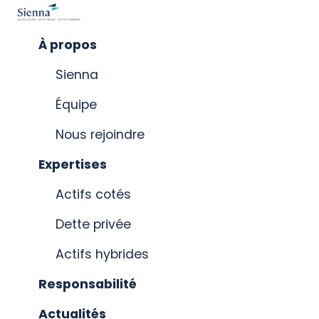
Aller
au
contenu
principal
À propos
Sienna
Équipe
Nous rejoindre
Expertises
Actifs cotés
Dette privée
Actifs hybrides
Responsabilité
Actualités