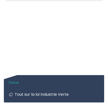
>
Solutions d'investissement
Actifs cotés
Finance responsable
Kiosque
Tout sur la loi Industrie Verte