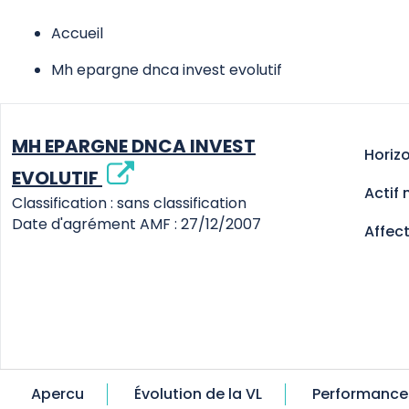
Accueil
Mh epargne dnca invest evolutif
MH EPARGNE DNCA INVEST
Horiz
EVOLUTIF
Actif 
Classification : sans classification
Date d'agrément AMF : 27/12/2007
Affec
Apercu
Évolution de la VL
Performance