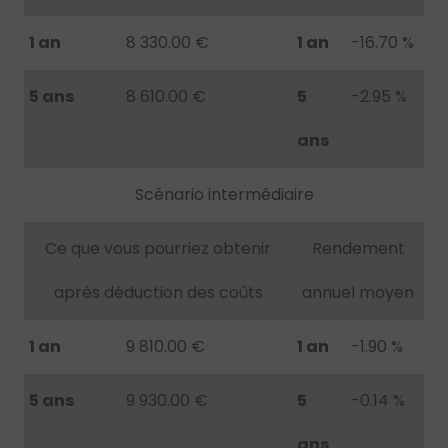
1 an
8 330.00 €
1 an
-16.70 %
5 ans
8 610.00 €
5
-2.95 %
ans
Scénario intermédiaire
Ce que vous pourriez obtenir
Rendement
après déduction des coûts
annuel moyen
1 an
9 810.00 €
1 an
-1.90 %
5 ans
9 930.00 €
5
-0.14 %
ans