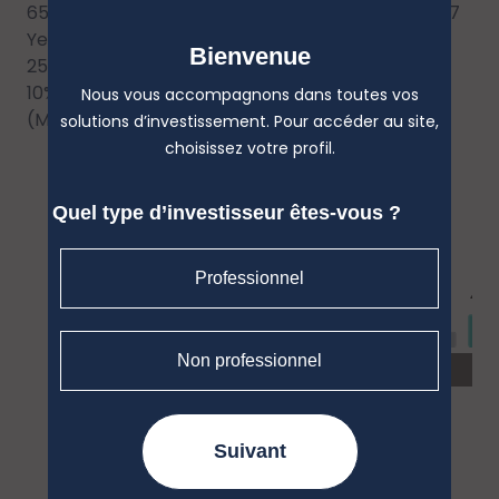
65% Bloomberg Euro-Aggregate: Treasury -- 5-7
Year (Obligations)
Bienvenue
25% MSCI EMU NR EUR (Actions internationales)
10% ECB Euro Short-term Rate Capitalisé
Nous vous accompagnons dans toutes vos
(Monétaires)
solutions d’investissement. Pour accéder au site,
choisissez votre profil.
Quel type d’investisseur êtes-vous ?
Professionnel
Non professionnel
Suivant