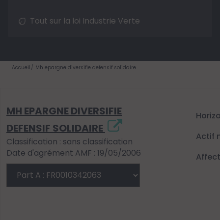
Tout sur la loi Industrie Verte
Accueil
Mh epargne diversifie defensif solidaire
MH EPARGNE DIVERSIFIE
Horiz
DEFENSIF SOLIDAIRE
Actif 
Classification : sans classification
Date d'agrément AMF : 19/05/2006
Affec