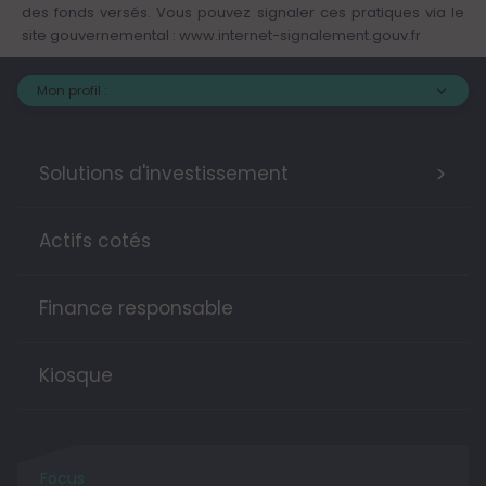
des fonds versés. Vous pouvez signaler ces pratiques via le
site gouvernemental :
www.internet-signalement.gouv.fr
Mon profil :
>
Solutions d'investissement
Actifs cotés
Finance responsable
Kiosque