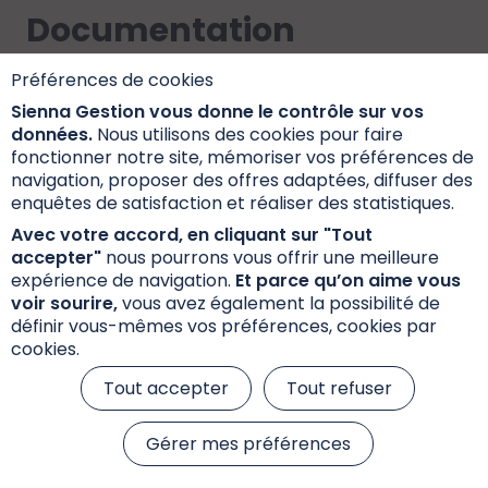
Documentation
Préférences de cookies
Sienna Gestion vous donne le contrôle sur vos
Les investisseurs qui envisagent de souscrire
données.
Nous utilisons des cookies pour faire
doivent préalablement lire attentivement le
fonctionner notre site, mémoriser vos préférences de
prospectus mentionnant les caractéristiques, les
navigation, proposer des offres adaptées, diffuser des
risques et les frais. Le prospectus, le DIC PRIIPs et
enquêtes de satisfaction et réaliser des statistiques.
les fiches fonds sont disponibles ci-dessous.
Avec votre accord, en cliquant sur "Tout
accepter"
nous pourrons vous offrir une meilleure
expérience de navigation.
Et parce qu’on aime vous
voir sourire,
vous avez également la possibilité de
Documents d'information
définir vous-mêmes vos préférences, cookies par
cookies.
Fiche Reporting
Tout accepter
Tout refuser
Gérer mes préférences
Lettre d’information aux porteurs de parts