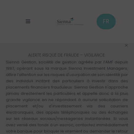
Panneau de gestion des cookies
Aller
au
contenu
principal
FR
ALERTE RISQUE DE FRAUDE – VIGILANCE
Sienna Gestion, société de gestion agréée par l’AMF depuis
1997, opérant sous la marque Sienna Investment Managers,
attire l’attention sur les risques d'usurpation de son identité par
des individus incitant des particuliers à investir dans des
placements financiers frauduleux. Sienna Gestion n'approche
jamais directement les particuliers et appelle donc à la plus
grande vigilance en ne répondant à aucune sollicitation de
placement et/ou d'investissement via des courriers
électroniques, des appels téléphoniques ou des échanges
sur les réseaux sociaux/messageries instantanées. Si vous
avez versé des fonds à un escroc, contactez immédiatement
votre banque pour bloquer le virement ou demander le retour