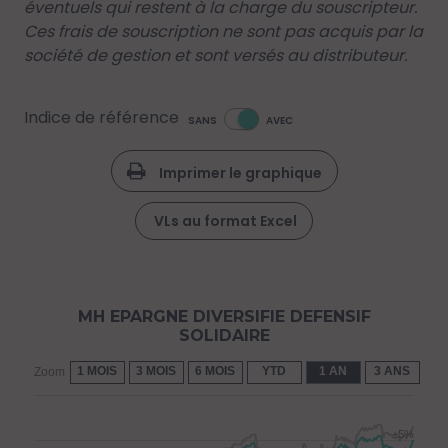
éventuels qui restent à la charge du souscripteur.
Ces frais de souscription ne sont pas acquis par la
société de gestion et sont versés au distributeur.
Indice de référence
SANS
AVEC
Imprimer le graphique
VLs au format Excel
MH EPARGNE DIVERSIFIE DEFENSIF
SOLIDAIRE
1 MOIS
3 MOIS
6 MOIS
YTD
1 AN
3 ANS
5 
Zoom
+5%