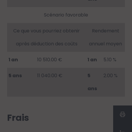
Scénario favorable
Ce que vous pourriez obtenir
Rendement
après déduction des coûts
annuel moyen
1 an
10 510.00 €
1 an
5.10 %
5 ans
11 040.00 €
5
2.00 %
ans
Frais