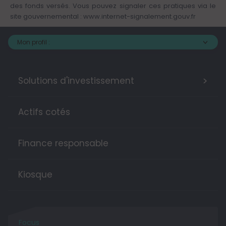
des fonds versés. Vous pouvez signaler ces pratiques via le
site gouvernemental :
www.internet-signalement.gouv.fr
Mon profil :
>
Solutions d'investissement
Actifs cotés
Finance responsable
Kiosque