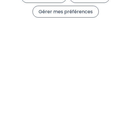
Fiche Reporting
Gérer mes préférences
Lettre d’information aux porteurs de parts
Documents réglementaires
Document d'information clé
Règlement
Rapport annuel
Procès-verbal du Conseil de Surveillance
Documents extra-financiers