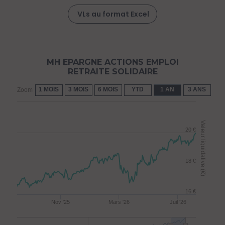
VLs au format Excel
MH EPARGNE ACTIONS EMPLOI
RETRAITE SOLIDAIRE
1 MOIS
3 MOIS
6 MOIS
YTD
1 AN
3 ANS
5 
Zoom
Valeur liquidative (€)
20 €
18 €
16 €
Nov '25
Mars '26
Juil '26