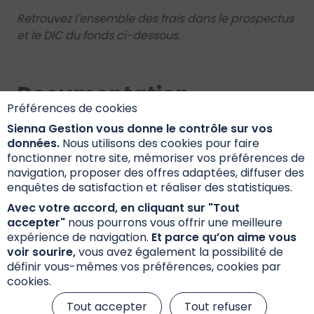
Retrouvez l'ensemble des frais dans le prospectus
et le DIC du fonds ci-dessous.
Documentation
Préférences de cookies
Sienna Gestion vous donne le contrôle sur vos
données.
Nous utilisons des cookies pour faire
Les investisseurs qui envisagent de souscrire
fonctionner notre site, mémoriser vos préférences de
doivent préalablement lire attentivement le
navigation, proposer des offres adaptées, diffuser des
prospectus mentionnant les caractéristiques, les
enquêtes de satisfaction et réaliser des statistiques.
risques et les frais. Le prospectus, le DIC PRIIPs et
Avec votre accord, en cliquant sur "Tout
les fiches fonds sont disponibles ci-dessous.
accepter"
nous pourrons vous offrir une meilleure
expérience de navigation.
Et parce qu’on aime vous
voir sourire,
vous avez également la possibilité de
définir vous-mêmes vos préférences, cookies par
Documents d'information
cookies.
Tout accepter
Tout refuser