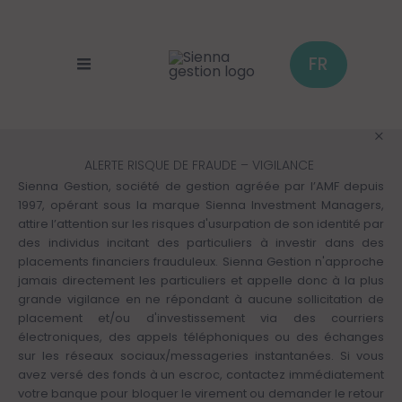
Panneau de gestion des cookies
Aller
au
contenu
principal
FR
ALERTE RISQUE DE FRAUDE – VIGILANCE
Sienna Gestion, société de gestion agréée par l’AMF depuis
1997, opérant sous la marque Sienna Investment Managers,
attire l’attention sur les risques d'usurpation de son identité par
des individus incitant des particuliers à investir dans des
placements financiers frauduleux. Sienna Gestion n'approche
jamais directement les particuliers et appelle donc à la plus
grande vigilance en ne répondant à aucune sollicitation de
placement et/ou d'investissement via des courriers
électroniques, des appels téléphoniques ou des échanges
sur les réseaux sociaux/messageries instantanées. Si vous
avez versé des fonds à un escroc, contactez immédiatement
votre banque pour bloquer le virement ou demander le retour