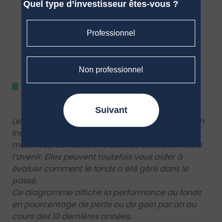
Quel type d’investisseur êtes-vous ?
Professionnel
Non professionnel
MH EPARGNE ACTIONS EMPLOI RETRAITE
SOLIDAIRE
Suivant
Les performances passées ne constituent pas un
indicateur fiable des performances futures. Les
marchés pourraient évoluer très différemment à
l’avenir. Elles peuvent toutefois vous aider à
évaluer comment le fonds a été géré dans le
passé.
Ce diagramme affiche la performance du fonds
en pourcentage de perte ou de gain par an au
cours des 10 dernières années.