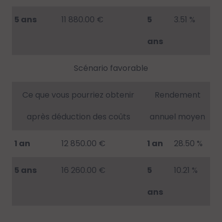
5 ans
11 880.00 €
5
3.51 %
ans
Scénario favorable
Ce que vous pourriez obtenir
Rendement
après déduction des coûts
annuel moyen
1 an
12 850.00 €
1 an
28.50 %
5 ans
16 260.00 €
5
10.21 %
ans