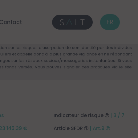
FR
Contact
on sur les risques d'usurpation de son identité par des individus
culiers et appelle donc à la plus grande vigilance en ne répondant
anges sur les réseaux sociaux/messageries instantanées. Si vous
fonds versés. Vous pouvez signaler ces pratiques via le site
ns
Indicateur de risque
| 3 / 7
 123 145.39 €
Article SFDR
| Art.9