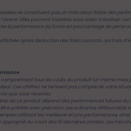
ssées ne constituent pas un indicateur fiable des perfo
l’avenir. Elles peuvent toutefois vous aider à évaluer co
e la performance du fonds en pourcentage de perte ou 
ffichée après déduction des frais courants. Les frais d’en
ormance
és comprennent tous les coûts du produit lui-même mais p
buteur. Ces chiffres ne tiennent pas compte de votre situa
ants que vous recevrez.
rez de ce produit dépend des performances futures du m
 être prédite avec précision. Les scénarios défavorable, 
emples utilisant les meilleure et pire performances, ai
ce approprié au cours des 10 dernières années. Les march