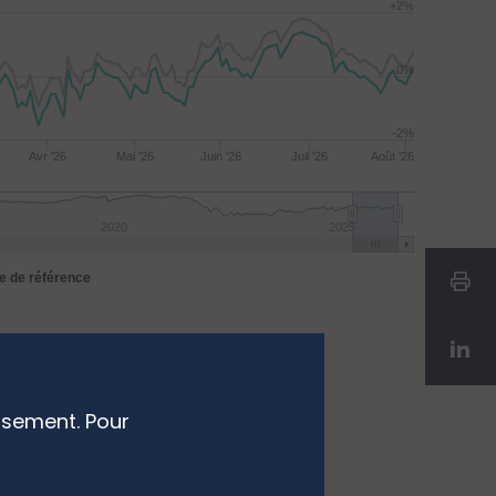
+2%
0%
-2%
Avr '26
Mai '26
Juin '26
Juil '26
Août '26
2020
2025
ce de référence
ssement. Pour