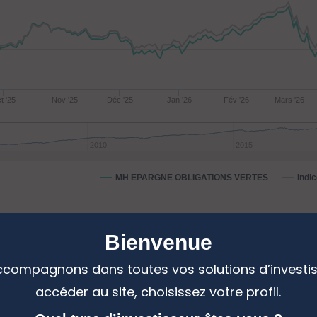
t '25
Nov '25
Déc '25
Jan '26
Fév '26
Mars '26
2010
2015
MH EPARGNE OBLIGATIONS VERTES
Indi
Bienvenue
ces annualisées
compagnons dans toutes vos solutions d’investi
accéder au site, choisissez votre profil.
 :
bal Aggregate EUR Green Bond Index (Obligations)