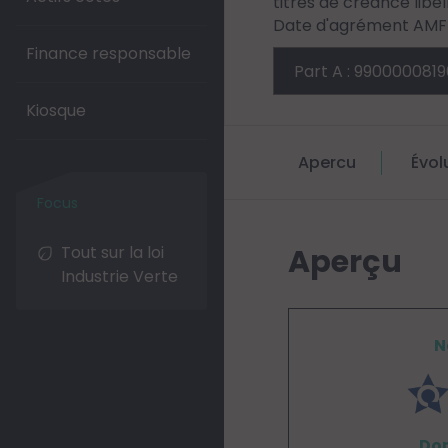
titres de créance libe
Date d'agrément AMF :
Finance responsable
Kiosque
Apercu
Évol
Tout sur la loi
Aperçu
Industrie Verte
N
Don