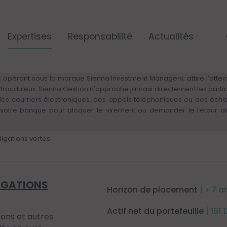
Expertises
Responsabilité
Actualités
ALERTE RISQUE DE FRAUDE – VIGILANCE
 opérant sous la marque Sienna Investment Managers, attire l’attenti
rs frauduleux. Sienna Gestion n'approche jamais directement les parti
 des courriers électroniques, des appels téléphoniques ou des éch
otre banque pour bloquer le virement ou demander le retour des 
igations vertes
IGATIONS
Horizon de placement
| > 7 a
Actif net du portefeuille
| 151
tions et autres