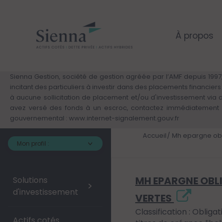
Panneau de gestion des cookies
Aller
au
contenu
principal
À propos
Sienna Gestion, société de gestion agréée par l’AMF depuis 1997,
incitant des particuliers à investir dans des placements financie
à aucune sollicitation de placement et/ou d'investissement via
avez versé des fonds à un escroc, contactez immédiatement v
gouvernemental :
www.internet-signalement.gouv.fr
Accueil
Mh epargne obl
Mon profil :
MH EPARGNE OBL
Solutions
>
d'investissement
VERTES
Classification : Obliga
Actifs cotés