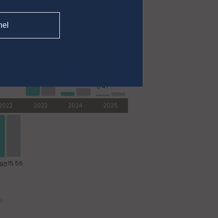
nel
e