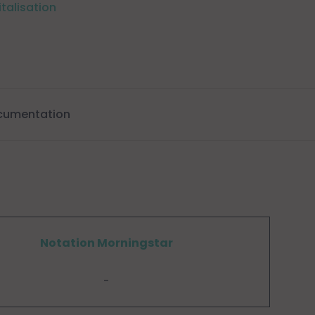
italisation
cumentation
Notation Morningstar
-