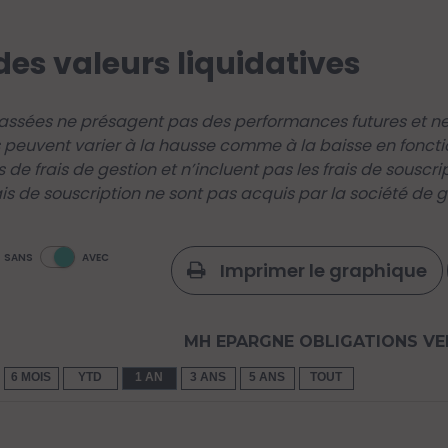
des valeurs liquidatives
ssées ne présagent pas des performances futures et ne 
 peuvent varier à la hausse comme à la baisse en foncti
s de frais de gestion et n’incluent pas les frais de souscr
ais de souscription ne sont pas acquis par la société de ge
SANS
AVEC
Imprimer le graphique
MH EPARGNE OBLIGATIONS VE
6 MOIS
YTD
1 AN
3 ANS
5 ANS
TOUT