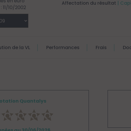
llés en euro
Affectation du résultat
| Cap
 11/10/2002
ution de la VL
Performances
Frais
Do
otation Quantalys
nées au 30/06/2026