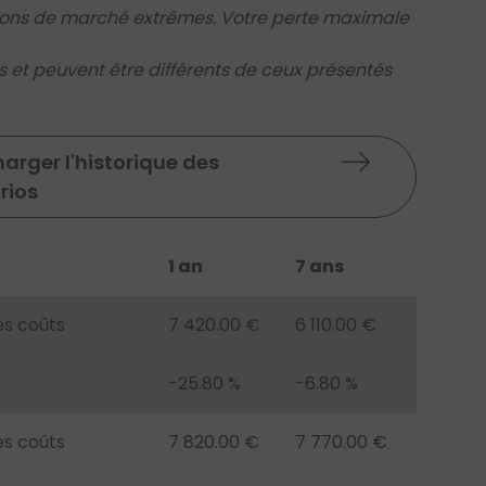
tions de marché extrêmes. Votre perte maximale
s et peuvent être différents de ceux présentés
arger l'historique des
rios
1 an
7 ans
es coûts
7 420.00 €
6 110.00 €
-25.80 %
-6.80 %
es coûts
7 820.00 €
7 770.00 €