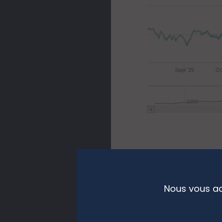
Sept '25
Oc
2005
Performan
Nous vous ac
Indice de référence
100% Bloomberg Glo