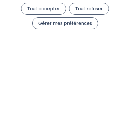
Tout accepter
Tout refuser
Documents d'information
Gérer mes préférences
Fiche Reporting
Lettre d’information aux porteurs de parts
Inventaire
Documents réglementaires
Document d'information clé
Règlement