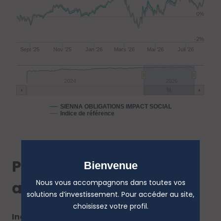
0%
-2%
Sept '25
Nov '25
Jan '26
Mars '26
Mai '26
Juil '26
2024
2026
SIENNA OBLIGATIONS IMPACT SOCIAL
Indice de référence
Performances
Bienvenue
Nous vous accompagnons dans toutes vos
annualisées
solutions d’investissement. Pour accéder au site,
choisissez votre profil.
Indice de référence :