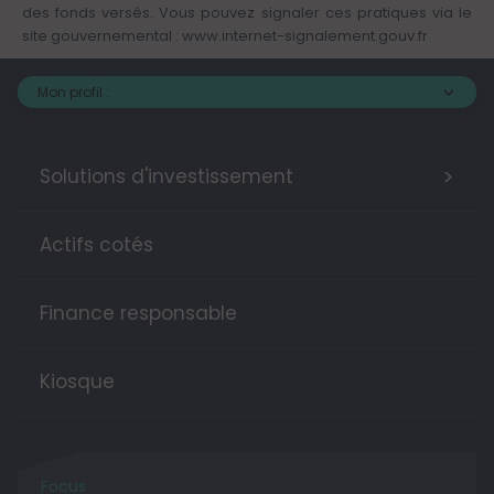
des fonds versés. Vous pouvez signaler ces pratiques via le
site gouvernemental :
www.internet-signalement.gouv.fr
Mon profil :
>
Solutions d'investissement
Actifs cotés
Finance responsable
Kiosque