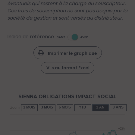
éventuels qui restent à la charge du souscripteur.
Ces frais de souscription ne sont pas acquis par la
société de gestion et sont versés au distributeur.
Indice de référence
SANS
AVEC
Imprimer le graphique
VLs au format Excel
SIENNA OBLIGATIONS IMPACT SOCIAL
1 MOIS
3 MOIS
6 MOIS
YTD
1 AN
3 ANS
5 
Zoom
+2%