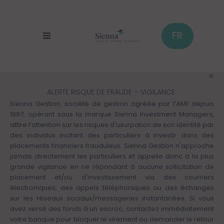
Panneau de gestion des cookies
Aller
au
contenu
principal
FR
ALERTE RISQUE DE FRAUDE – VIGILANCE
Sienna Gestion, société de gestion agréée par l’AMF depuis
1997, opérant sous la marque Sienna Investment Managers,
attire l’attention sur les risques d'usurpation de son identité par
des individus incitant des particuliers à investir dans des
placements financiers frauduleux. Sienna Gestion n'approche
jamais directement les particuliers et appelle donc à la plus
grande vigilance en ne répondant à aucune sollicitation de
placement et/ou d'investissement via des courriers
électroniques, des appels téléphoniques ou des échanges
sur les réseaux sociaux/messageries instantanées. Si vous
avez versé des fonds à un escroc, contactez immédiatement
votre banque pour bloquer le virement ou demander le retour