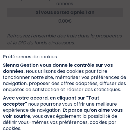
années.
Si vous sortez après 1 an
0.00€
Retrouvez l'ensemble des frais dans le prospectus
et le DIC du fonds ci-dessous.
Préférences de cookies
Documentation
Sienna Gestion vous donne le contrôle sur vos
données.
Nous utilisons des cookies pour faire
fonctionner notre site, mémoriser vos préférences de
navigation, proposer des offres adaptées, diffuser des
enquêtes de satisfaction et réaliser des statistiques.
Les investisseurs qui envisagent de souscrire
Avec votre accord, en cliquant sur "Tout
doivent préalablement lire attentivement le
accepter"
nous pourrons vous offrir une meilleure
prospectus mentionnant les caractéristiques, les
expérience de navigation.
Et parce qu’on aime vous
risques et les frais. Le prospectus, le DIC PRIIPs et
voir sourire,
vous avez également la possibilité de
les fiches fonds sont disponibles ci-dessous.
définir vous-mêmes vos préférences, cookies par
cookies.