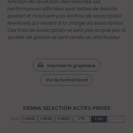
fonction de l'évolution des marchés. Les
performances affichées sont nettes de frais de
gestion et n’incluent pas les frais de souscription
éventuels qui restent à la charge du souscripteur.
Ces frais de souscription ne sont pas acquis par la
société de gestion et sont versés au distributeur.
Imprimer le graphique
VLs au format Excel
SIENNA SELECTION ACTIFS PRIVES
1 MOIS
3 MOIS
6 MOIS
YTD
1 AN
3 ANS
5 
Zoom