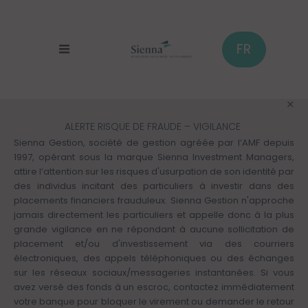
Panneau de gestion des cookies
Aller
au
contenu
principal
FR
ALERTE RISQUE DE FRAUDE – VIGILANCE
Sienna Gestion, société de gestion agréée par l’AMF depuis
1997, opérant sous la marque Sienna Investment Managers,
attire l’attention sur les risques d'usurpation de son identité par
des individus incitant des particuliers à investir dans des
placements financiers frauduleux. Sienna Gestion n'approche
jamais directement les particuliers et appelle donc à la plus
grande vigilance en ne répondant à aucune sollicitation de
placement et/ou d'investissement via des courriers
électroniques, des appels téléphoniques ou des échanges
sur les réseaux sociaux/messageries instantanées. Si vous
avez versé des fonds à un escroc, contactez immédiatement
votre banque pour bloquer le virement ou demander le retour