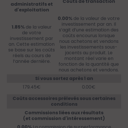
Coûts de transaction
administratifs et
d'exploitation
0.00%
de la valeur de votre
investissement par an. Il
1.85%
de la valeur
s’agit d’une estimation des
de votre
coûts encourus lorsque
investissement par
nous achetons et vendons
an. Cette estimation
les investissements sous-
se base sur les coûts
jacents au produit. Le
réels au cours de
montant réel varie en
l’année dernière.
fonction de la quantité que
nous achetons et vendons.
Si vous sortez après 1 an
179.45€
0.00€
Coûts accessoires prélevés sous certaines
conditions
Commissions liées aux résultats
(et commission d'intéressement)
0.00%
La commission de surperformance