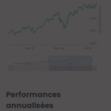
115 €
Valeur liquidative (€)
110 €
105 €
100 €
Nov '25
Mars '26
Juil '26
2025
2026
Performances
annualisées