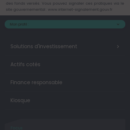
des fonds versés. Vous pouvez signaler ces pratiques via le
site gouvernemental :
www.internet-signalement.gouv.fr
Mon profil :
>
Solutions d'investissement
Actifs cotés
Finance responsable
Kiosque