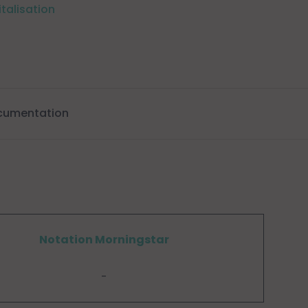
italisation
cumentation
Notation Morningstar
-