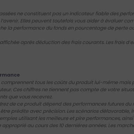
ssées ne constituent pas un indicateur fiable des perfo
l’avenir. Elles peuvent toutefois vous aider à évaluer co
e la performance du fonds en pourcentage de perte ou 
ffichée après déduction des frais courants. Les frais d’en
ormance
és comprennent tous les coûts du produit lui-même mais p
buteur. Ces chiffres ne tiennent pas compte de votre situa
ants que vous recevrez.
rez de ce produit dépend des performances futures du m
 être prédite avec précision. Les scénarios défavorable, 
emples utilisant les meilleure et pire performances, ai
ce approprié au cours des 10 dernières années. Les march