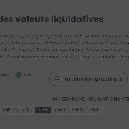
des valeurs liquidatives
ssées ne présagent pas des performances futures et ne 
 peuvent varier à la hausse comme à la baisse en foncti
s de frais de gestion et n’incluent pas les frais de souscr
ais de souscription ne sont pas acquis par la société de ge
SANS
AVEC
Imprimer le graphique
MH EPARGNE OBLIGATIONS VE
6 MOIS
YTD
1 AN
3 ANS
5 ANS
TOUT