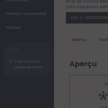
titres de créance libe
Date d'agrément AMF :
Finance responsable
Kiosque
Apercu
Évol
Tout sur la loi
Aperçu
Industrie Verte
N
Don