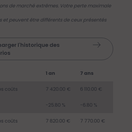
tions de marché extrêmes. Votre perte maximale
s et peuvent être différents de ceux présentés
arger l'historique des
rios
1 an
7 ans
es coûts
7 420.00 €
6 110.00 €
-25.80 %
-6.80 %
es coûts
7 820.00 €
7 770.00 €