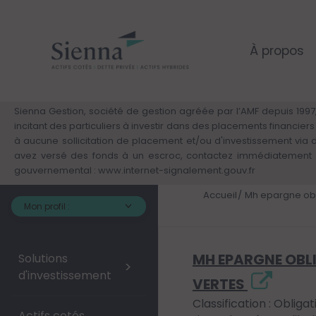
Panneau de gestion des cookies
Aller
au
contenu
principal
À propos
Sienna Gestion, société de gestion agréée par l’AMF depuis 1997,
incitant des particuliers à investir dans des placements financie
à aucune sollicitation de placement et/ou d'investissement via
avez versé des fonds à un escroc, contactez immédiatement v
gouvernemental :
www.internet-signalement.gouv.fr
Accueil
Mh epargne obl
Mon profil :
MH EPARGNE OBL
Solutions
>
d'investissement
VERTES
Classification : Obliga
Actifs cotés