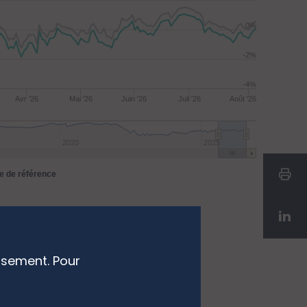
0%
-2%
-4%
Avr '26
Mai '26
Juin '26
Juil '26
Août '26
2020
2025
ce de référence
ssement. Pour