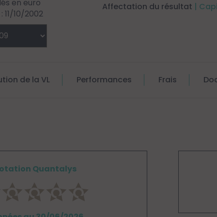
llés en euro
Affectation du résultat
| Cap
 11/10/2002
ution de la VL
Performances
Frais
Do
otation Quantalys
nées au 30/06/2026