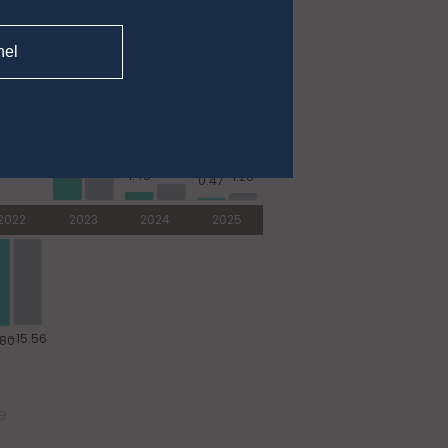
nel
e