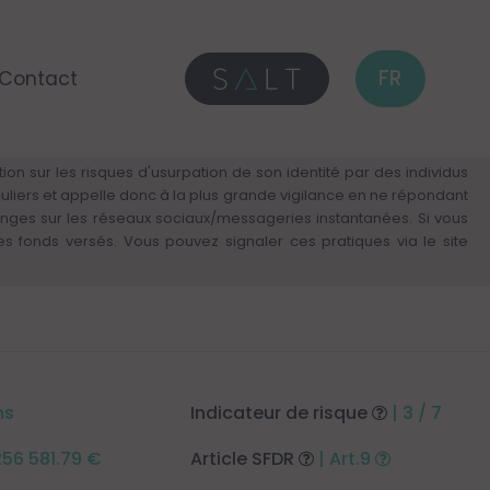
FR
Contact
on sur les risques d'usurpation de son identité par des individus
culiers et appelle donc à la plus grande vigilance en ne répondant
anges sur les réseaux sociaux/messageries instantanées. Si vous
fonds versés. Vous pouvez signaler ces pratiques via le site
ns
Indicateur de risque
| 3 / 7
 256 581.79 €
Article SFDR
| Art.9