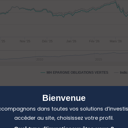
 '25
Nov '25
Déc '25
Jan '26
Fév '26
Mars '26
2010
2015
MH EPARGNE OBLIGATIONS VERTES
Indi
Bienvenue
ces annualisées
compagnons dans toutes vos solutions d’investi
accéder au site, choisissez votre profil.
 :
bal Aggregate EUR Green Bond Index (Obligations)