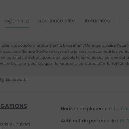
Expertises
Responsabilité
Actualités
ALERTE RISQUE DE FRAUDE – VIGILANCE
 opérant sous la marque Sienna Investment Managers, attire l’attenti
rs frauduleux. Sienna Gestion n'approche jamais directement les parti
 des courriers électroniques, des appels téléphoniques ou des éch
otre banque pour bloquer le virement ou demander le retour des 
igations vertes
IGATIONS
Horizon de placement
| > 7 a
Actif net du portefeuille
| 151
tions et autres