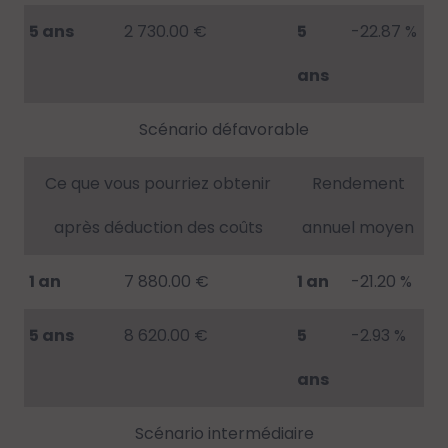
5 ans
2 730.00 €
5
-22.87 %
ans
Scénario défavorable
Ce que vous pourriez obtenir
Rendement
après déduction des coûts
annuel moyen
1 an
7 880.00 €
1 an
-21.20 %
5 ans
8 620.00 €
5
-2.93 %
ans
Scénario intermédiaire