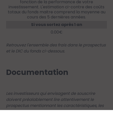
fonction de la performance de votre
investissement. L'estimation ci-contre des coûts
totaux du fonds maitre comprend la moyenne au
cours des 5 dernières années.
Si vous sortez après 1 an
0.00€
Retrouvez l'ensemble des frais dans le prospectus
et le DIC du fonds ci-dessous.
Documentation
Les investisseurs qui envisagent de souscrire
doivent préalablement lire attentivement le
prospectus mentionnant les caractéristiques, les
risques et les frais. Le prospectus, le DIC PRIIPs et