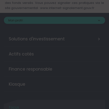
des fonds versés. Vous pouvez signaler ces pratiques via le
site gouvernemental :
www.internet-signalement.gouv.fr
Mon profil :
>
Solutions d'investissement
Actifs cotés
Finance responsable
Kiosque