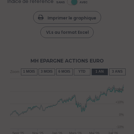
Indice de référence
SANS
AVEC
Imprimer le graphique
VLs au format Excel
MH EPARGNE ACTIONS EURO
1 MOIS
3 MOIS
6 MOIS
YTD
1 AN
3 ANS
5 
Zoom
+20%
+10%
0%
-10%
Sept '25
Nov '25
Jan '26
Mars '26
Mai '26
Juil '26