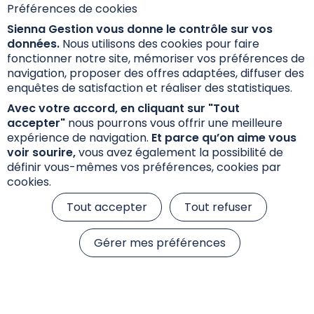
Préférences de cookies
les fiches fonds sont disponibles ci-dessous.
Sienna Gestion vous donne le contrôle sur vos
données.
Nous utilisons des cookies pour faire
fonctionner notre site, mémoriser vos préférences de
Documents d'information
navigation, proposer des offres adaptées, diffuser des
enquêtes de satisfaction et réaliser des statistiques.
Avec votre accord, en cliquant sur "Tout
Fiche Reporting
accepter"
nous pourrons vous offrir une meilleure
expérience de navigation.
Et parce qu’on aime vous
voir sourire,
vous avez également la possibilité de
Lettre d’information aux porteurs de parts
définir vous-mêmes vos préférences, cookies par
cookies.
Inventaire
Tout accepter
Tout refuser
Inventaire fonds maître
Gérer mes préférences
Documents réglementaires