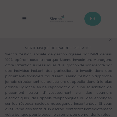
Panneau de gestion des cookies
Aller
au
contenu
principal
FR
ALERTE RISQUE DE FRAUDE – VIGILANCE
Sienna Gestion, société de gestion agréée par l’AMF depuis
1997, opérant sous la marque Sienna Investment Managers,
attire l’attention sur les risques d'usurpation de son identité par
des individus incitant des particuliers à investir dans des
placements financiers frauduleux. Sienna Gestion n'approche
jamais directement les particuliers et appelle donc à la plus
grande vigilance en ne répondant à aucune sollicitation de
placement et/ou d'investissement via des courriers
électroniques, des appels téléphoniques ou des échanges
sur les réseaux sociaux/messageries instantanées. Si vous
avez versé des fonds à un escroc, contactez immédiatement
votre banque pour bloquer le virement ou demander le retour