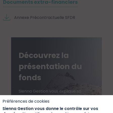
Documents extra-financiers
Annexe Précontractuelle SFDR
Découvrez la
présentation du
fonds
Sienna Gestion vous explique sa
philosophie et la façon dont ses
Préférences de cookies
équipes s'occupent de vos fonds
Sienna Gestion vous donne le contrôle sur vos
du quotidien.