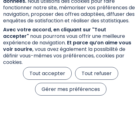
données.
Nous utilisons des cookies pour faire
fonctionner notre site, mémoriser vos préférences de
navigation, proposer des offres adaptées, diffuser des
Découvrir
enquêtes de satisfaction et réaliser des statistiques.
Avec votre accord, en cliquant sur "Tout
accepter"
nous pourrons vous offrir une meilleure
expérience de navigation.
Et parce qu’on aime vous
voir sourire,
vous avez également la possibilité de
définir vous-mêmes vos préférences, cookies par
cookies.
Tout accepter
Tout refuser
Gérer mes préférences
Informations réglementaires
Réclamations
Données personnelles et cookies
S’inscrire à la newsletter