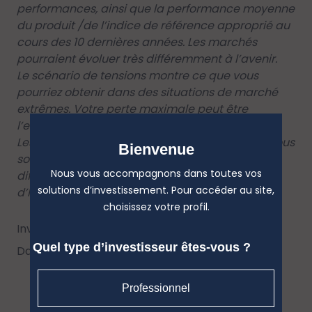
performances, ainsi que la performance moyenne
du produit /de l’indice de référence approprié au
cours des 10 dernières années. Les marchés
pourraient évoluer très différemment à l’avenir.
Le scénario de tensions montre ce que vous
pourriez obtenir dans des situations de marché
extrêmes. Votre perte maximale peut être
l’ensemble de votre investissement.
Les scénarios de performance affichés ci-dessous
Bienvenue
sont calculés tous les mois et peuvent être
Nous vous accompagnons dans toutes vos
différents de ceux présentés dans le Document
solutions d’investissement. Pour accéder au site,
d’Information Clé (DIC).
choisissez votre profil.
Investissement 10 000 euros
Quel type d’investisseur êtes-vous ?
Date de calcul : 29/07/2025
Professionnel
Télécharger l'historique des scénarios