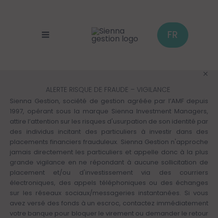
Panneau de gestion des cookies
Aller
au
contenu
principal
FR
ALERTE RISQUE DE FRAUDE – VIGILANCE
Sienna Gestion, société de gestion agréée par l’AMF depuis
1997, opérant sous la marque Sienna Investment Managers,
attire l’attention sur les risques d'usurpation de son identité par
des individus incitant des particuliers à investir dans des
placements financiers frauduleux. Sienna Gestion n'approche
jamais directement les particuliers et appelle donc à la plus
grande vigilance en ne répondant à aucune sollicitation de
placement et/ou d'investissement via des courriers
électroniques, des appels téléphoniques ou des échanges
sur les réseaux sociaux/messageries instantanées. Si vous
avez versé des fonds à un escroc, contactez immédiatement
votre banque pour bloquer le virement ou demander le retour