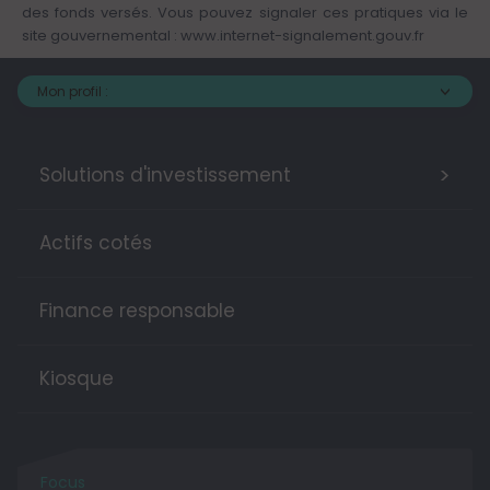
des fonds versés. Vous pouvez signaler ces pratiques via le
site gouvernemental :
www.internet-signalement.gouv.fr
Mon profil :
>
Solutions d'investissement
Actifs cotés
Finance responsable
Kiosque