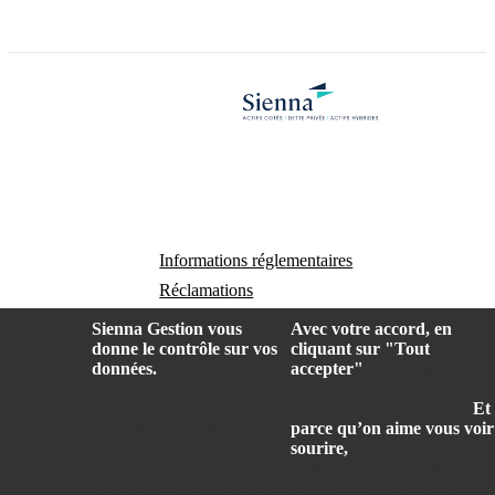
Informations réglementaires
Réclamations
Données personnelles et cookies
Préférences
Sienna Gestion vous
Avec votre accord, en
de cookies
donne le contrôle sur vos
cliquant sur "Tout
S’inscrire à la newsletter
données.
Nous utilisons des
accepter"
nous pourrons
cookies pour faire
vous offrir une meilleure
fonctionner notre site,
expérience de navigation.
Et
mémoriser vos préférences
parce qu’on aime vous voir
de navigation, proposer des
sourire,
vous avez
offres adaptées, diffuser des
également la possibilité de
© 2026 Sienna Gestion, tous droits réservés
enquêtes de satisfaction et
définir vous-mêmes vos