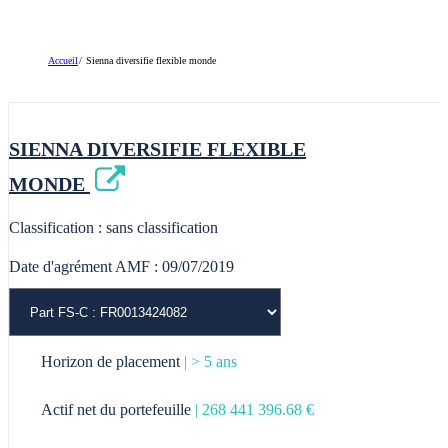
Solutions épargne salariale
Par thématiques
Accueil
Sienna diversifie flexible monde
Environnement
Social et/ou Solidaire
SIENNA DIVERSIFIE FLEXIBLE
Hybride
MONDE
Souveraineté
Classification : sans classification
Date d'agrément AMF : 09/07/2019
Horizon de placement
| > 5 ans
Actif net du portefeuille
| 268 441 396.68 €