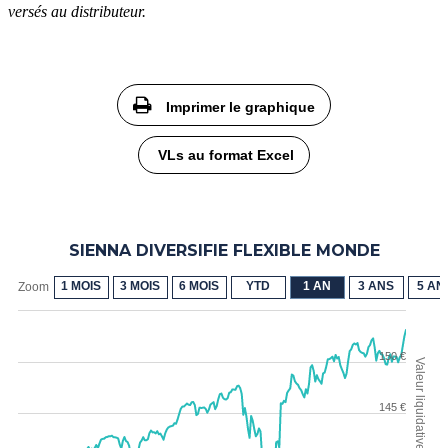
versés au distributeur.
Imprimer le graphique
VLs au format Excel
SIENNA DIVERSIFIE FLEXIBLE MONDE
1 MOIS
3 MOIS
6 MOIS
YTD
1 AN
3 ANS
5 AN
Zoom
150 €
Valeur liquidative (€)
145 €