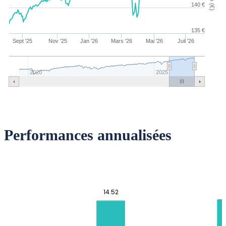
140 €
135 €
Sept '25
Nov '25
Jan '26
Mars '26
Mai '26
Juil '26
2020
2025
Performances annualisées