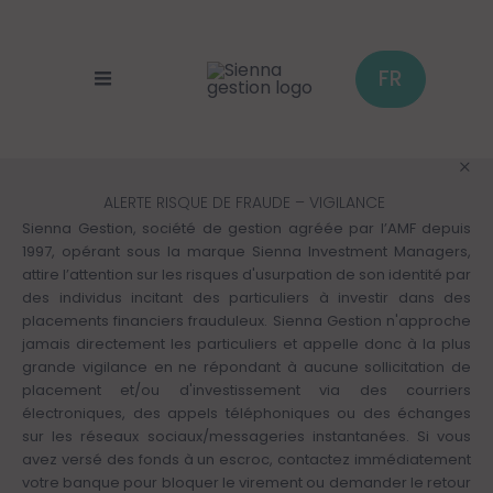
Aller
au
contenu
principal
FR
ALERTE RISQUE DE FRAUDE – VIGILANCE
Sienna Gestion, société de gestion agréée par l’AMF depuis
1997, opérant sous la marque Sienna Investment Managers,
attire l’attention sur les risques d'usurpation de son identité par
des individus incitant des particuliers à investir dans des
placements financiers frauduleux. Sienna Gestion n'approche
jamais directement les particuliers et appelle donc à la plus
grande vigilance en ne répondant à aucune sollicitation de
placement et/ou d'investissement via des courriers
électroniques, des appels téléphoniques ou des échanges
sur les réseaux sociaux/messageries instantanées. Si vous
avez versé des fonds à un escroc, contactez immédiatement
votre banque pour bloquer le virement ou demander le retour