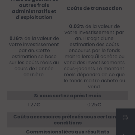
autres frais
Coûts de transaction
administratifs et
d'exploitation
0.03%
de la valeur de
votre investissement par
0.16%
de la valeur de
an. Il s’agit d’une
votre investissement
estimation des coûts
par an. Cette
encourus par le fonds
estimation se base
maitre lorsqu'il achète ou
sur les coûts réels au
vend des investissements
cours de l’année
sous-jacents. Le montant
dernière.
réels dépendra de ce que
le fonds maitre achète ou
vend.
Si vous sortez après 1 mois
1.27€
0.25€
Coûts accessoires prélevés sous certaines
conditions
Commissions liées aux résultats