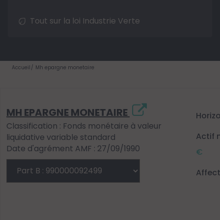
Tout sur la loi Industrie Verte
Accueil
Mh epargne monetaire
MH EPARGNE MONETAIRE
Horiz
Classification : Fonds monétaire à valeur
Actif 
liquidative variable standard
Date d'agrément AMF : 27/09/1990
€
Affec