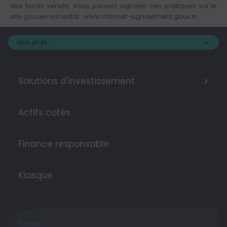
des fonds versés. Vous pouvez signaler ces pratiques via le
site gouvernemental :
www.internet-signalement.gouv.fr
Mon profil :
>
Solutions d'investissement
Actifs cotés
Finance responsable
Kiosque