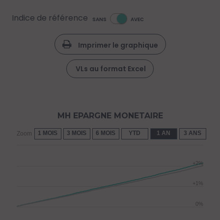
Indice de référence
SANS
AVEC
Imprimer le graphique
VLs au format Excel
MH EPARGNE MONETAIRE
1 MOIS
3 MOIS
6 MOIS
YTD
1 AN
3 ANS
5 
Zoom
+2%
+1%
0%