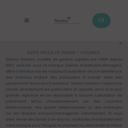
Panneau de gestion des cookies
Aller
au
contenu
principal
FR
ALERTE RISQUE DE FRAUDE – VIGILANCE
Sienna Gestion, société de gestion agréée par l’AMF depuis
1997, opérant sous la marque Sienna Investment Managers,
attire l’attention sur les risques d'usurpation de son identité par
des individus incitant des particuliers à investir dans des
placements financiers frauduleux. Sienna Gestion n'approche
jamais directement les particuliers et appelle donc à la plus
grande vigilance en ne répondant à aucune sollicitation de
placement et/ou d'investissement via des courriers
électroniques, des appels téléphoniques ou des échanges
sur les réseaux sociaux/messageries instantanées. Si vous
avez versé des fonds à un escroc, contactez immédiatement
votre banque pour bloquer le virement ou demander le retour