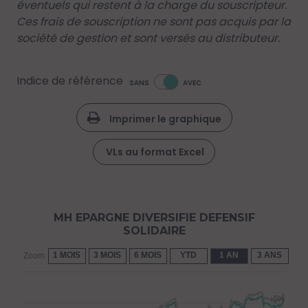
éventuels qui restent à la charge du souscripteur.
Ces frais de souscription ne sont pas acquis par la
société de gestion et sont versés au distributeur.
Indice de référence
SANS
AVEC
Imprimer le graphique
VLs au format Excel
MH EPARGNE DIVERSIFIE DEFENSIF
SOLIDAIRE
1 MOIS
3 MOIS
6 MOIS
YTD
1 AN
3 ANS
5 
Zoom
+5%