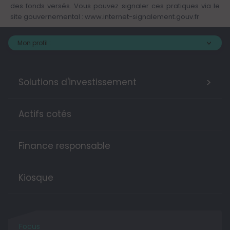
des fonds versés. Vous pouvez signaler ces pratiques via le
site gouvernemental :
www.internet-signalement.gouv.fr
Mon profil :
>
Solutions d'investissement
Actifs cotés
Finance responsable
Kiosque