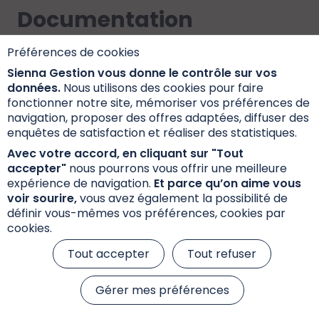
Documentation
Préférences de cookies
Sienna Gestion vous donne le contrôle sur vos
Les investisseurs qui envisagent de souscrire
données.
Nous utilisons des cookies pour faire
doivent préalablement lire attentivement le
fonctionner notre site, mémoriser vos préférences de
prospectus mentionnant les caractéristiques, les
navigation, proposer des offres adaptées, diffuser des
risques et les frais. Le prospectus, le DIC PRIIPs et
enquêtes de satisfaction et réaliser des statistiques.
les fiches fonds sont disponibles ci-dessous.
Avec votre accord, en cliquant sur "Tout
accepter"
nous pourrons vous offrir une meilleure
expérience de navigation.
Et parce qu’on aime vous
voir sourire,
vous avez également la possibilité de
Documents d'information
définir vous-mêmes vos préférences, cookies par
cookies.
Fiche Reporting
Tout accepter
Tout refuser
Gérer mes préférences
Lettre d’information aux porteurs de parts