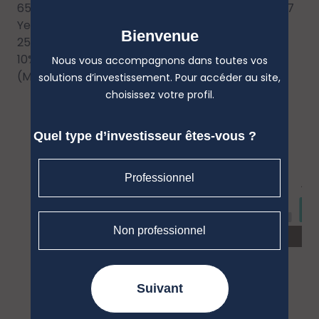
65% Bloomberg Euro-Aggregate: Treasury -- 5-7
Year (Obligations)
Bienvenue
25% MSCI EMU NR EUR (Actions internationales)
10% ECB Euro Short-term Rate Capitalisé
Nous vous accompagnons dans toutes vos
(Monétaires)
solutions d’investissement. Pour accéder au site,
choisissez votre profil.
Quel type d’investisseur êtes-vous ?
Professionnel
Non professionnel
Suivant