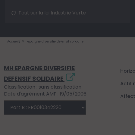
Tout sur la loi Industrie Verte
Accueil
Mh epargne diversifie defensif solidaire
MH EPARGNE DIVERSIFIE
Horiz
DEFENSIF SOLIDAIRE
Actif 
Classification : sans classification
Date d'agrément AMF : 19/05/2006
Affec