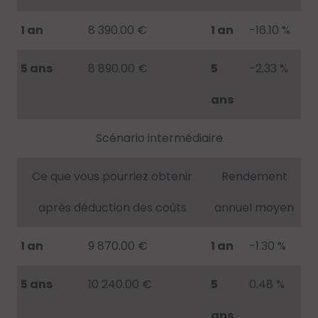
1 an
8 390.00 €
1 an
-16.10 %
5 ans
8 890.00 €
5
-2.33 %
ans
Scénario intermédiaire
Ce que vous pourriez obtenir
Rendement
après déduction des coûts
annuel moyen
1 an
9 870.00 €
1 an
-1.30 %
5 ans
10 240.00 €
5
0.48 %
ans