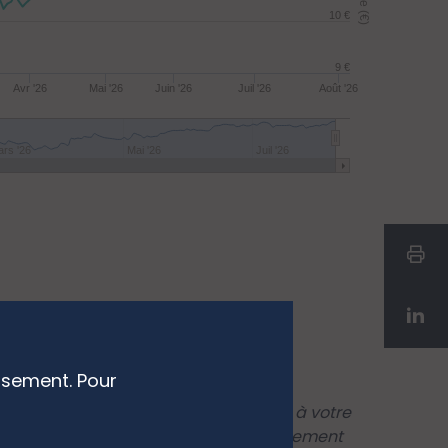
10 €
9 €
Avr '26
Mai '26
Juin '26
Juil '26
Août '26
rs '26
Mai '26
Juil '26
ssement. Pour
as nécessairement tous les frais dus à votre
tion fiscale personnelle, qui peut également