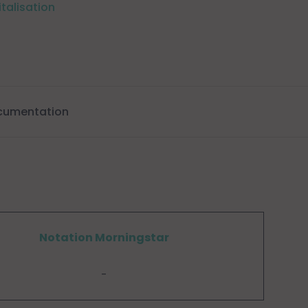
italisation
cumentation
Notation Morningstar
-