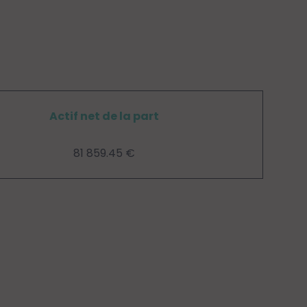
Actif net de la part
81 859.45 €