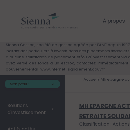
Panneau de gestion des cookies
Aller
au
contenu
principal
À propos
Sienna Gestion, société de gestion agréée par l’AMF depuis 1997,
incitant des particuliers à investir dans des placements financie
à aucune sollicitation de placement et/ou d'investissement via
avez versé des fonds à un escroc, contactez immédiatement v
gouvernemental :
www.internet-signalement.gouv.fr
Accueil
Mh epargne acti
Mon profil :
MH EPARGNE ACT
Solutions
>
d'investissement
RETRAITE SOLIDA
Classification : Action
Actifs cotés