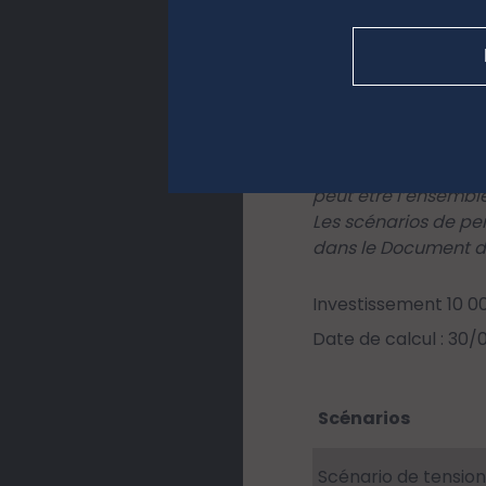
influer sur les mont
Ce que vous obtiend
aléatoire et ne peut
représentent des ex
l’indice de référen
l’avenir.
Le scénario de tens
peut être l’ensemble
Les scénarios de pe
dans le Document d’
Investissement 10 0
Date de calcul : 30
Scénarios
Scénario de tension