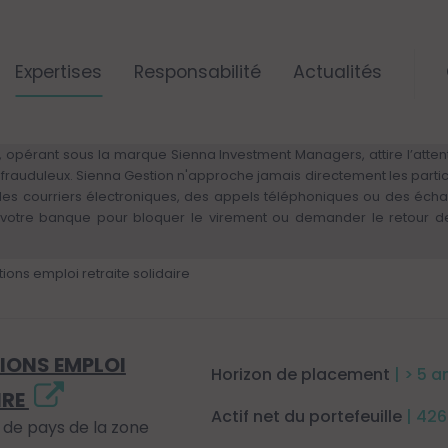
Expertises
Responsabilité
Actualités
ALERTE RISQUE DE FRAUDE – VIGILANCE
 opérant sous la marque Sienna Investment Managers, attire l’attenti
rs frauduleux. Sienna Gestion n'approche jamais directement les parti
 des courriers électroniques, des appels téléphoniques ou des éch
otre banque pour bloquer le virement ou demander le retour des 
ons emploi retraite solidaire
IONS EMPLOI
Horizon de placement
| > 5 a
IRE
Actif net du portefeuille
| 426
s de pays de la zone