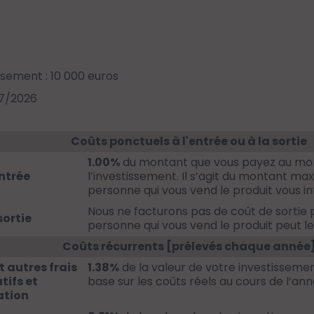
ssement : 10 000 euros
07/2026
Coûts ponctuels à l'entrée ou à la sortie
1.00%
du montant que vous payez au mom
ntrée
l’investissement. Il s’agit du montant ma
personne qui vous vend le produit vous i
Nous ne facturons pas de coût de sortie p
sortie
personne qui vous vend le produit peut le 
Coûts récurrents [prélevés chaque année
t autres frais
1.38%
de la valeur de votre investissemen
tifs et
base sur les coûts réels au cours de l’ann
ation