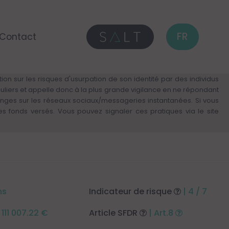
FR
Contact
on sur les risques d'usurpation de son identité par des individus
culiers et appelle donc à la plus grande vigilance en ne répondant
anges sur les réseaux sociaux/messageries instantanées. Si vous
fonds versés. Vous pouvez signaler ces pratiques via le site
ns
Indicateur de risque
| 4 / 7
 111 007.22 €
Article SFDR
| Art.8