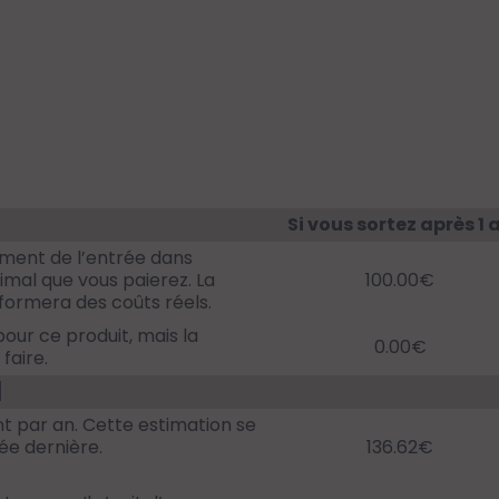
Si vous sortez après 1 
ent de l’entrée dans
ximal que vous paierez. La
100.00€
nformera des coûts réels.
our ce produit, mais la
0.00€
faire.
]
t par an. Cette estimation se
ée dernière.
136.62€